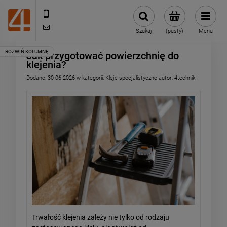
505443070
sklep@4technik.pl
Szukaj
(pusty)
Menu
Jak przygotować powierzchnię do
klejenia?
Dodano:
30-06-2026
w kategorii:
Kleje specjalistyczne
autor:
4technik
Trwałość klejenia zależy nie tylko od rodzaju