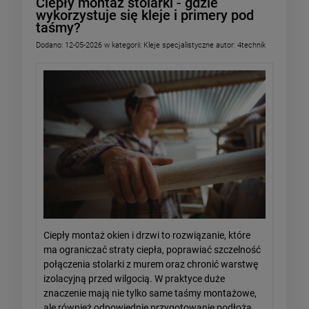
Ciepły montaż stolarki - gdzie
wykorzystuje się kleje i primery pod
taśmy?
Dodano:
12-05-2026
w kategorii:
Kleje specjalistyczne
autor:
4technik
Ciepły montaż okien i drzwi to rozwiązanie, które
ma ograniczać straty ciepła, poprawiać szczelność
połączenia stolarki z murem oraz chronić warstwę
izolacyjną przed wilgocią. W praktyce duże
znaczenie mają nie tylko same taśmy montażowe,
ale również odpowiednie przygotowanie podłoża.