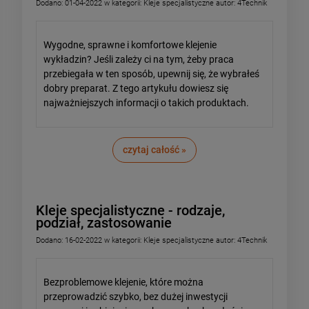
Dodano:
01-04-2022
w kategorii:
Kleje specjalistyczne
autor:
4Technik
Wygodne, sprawne i komfortowe klejenie
wykładzin? Jeśli zależy ci na tym, żeby praca
przebiegała w ten sposób, upewnij się, że wybrałeś
dobry preparat. Z tego artykułu dowiesz się
najważniejszych informacji o takich produktach.
czytaj całość »
Kleje specjalistyczne - rodzaje,
podział, zastosowanie
Dodano:
16-02-2022
w kategorii:
Kleje specjalistyczne
autor:
4Technik
Bezproblemowe klejenie, które można
przeprowadzić szybko, bez dużej inwestycji