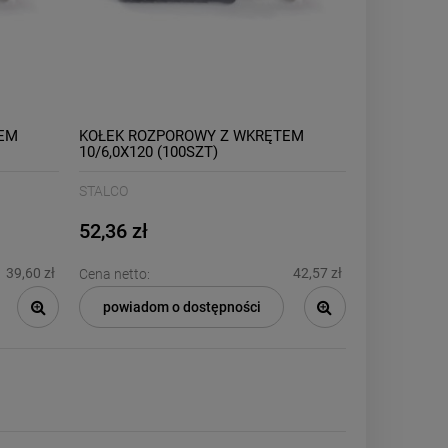
EM
KOŁEK ROZPOROWY Z WKRĘTEM
10/6,0X120 (100SZT)
STALCO
52,36 zł
39,60 zł
42,57 zł
Cena netto:
powiadom o dostępności