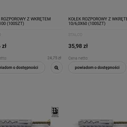
 ROZPOROWY Z WKRĘTEM
KOŁEK ROZPOROWY Z WKRĘT
100 (100SZT)
10/6,0X60 (100SZT)
O
STALCO
 zł
35,98 zł
24,75 zł
tto:
Cena netto:
iadom o dostępności
powiadom o dostępności