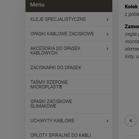
Menu
Kołek
z poli
KLEJE SPECJALISTYCZNE
Zamoc
OPASKI KABLOWE ZACISKOWE
cegła 
montaż
AKCESORIA DO OPASEK
eleme
KABLOWYCH
listy,
ZACISKARKI DO OPASEK
TAŚMY RZEPOWE
MICROPLAST®
OPASKI ZACISKOWE
ŚLIMAKOWE
UCHWYTY KABLOWE
OPLOTY SPIRALNE DO KABLI