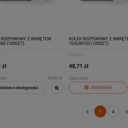
 ROZPOROWY Z WKRĘTEM
KOŁEK ROZPOROWY Z WKRĘT
X80 (100SZT)
10/6,0X100 (100SZT)
O
STALCO
 zł
48,71 zł
33,53 zł
tto:
Cena netto:
iadom o dostępności
DO KOSZYKA
1
2
«
»