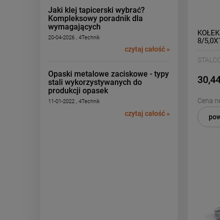
Jaki klej tapicerski wybrać?
Kompleksowy poradnik dla
wymagających
KOŁEK
20-04-2026 , 4Technik
8/5,0X
czytaj całość »
STALC
Opaski metalowe zaciskowe - typy
30,44
stali wykorzystywanych do
produkcji opasek
Cena ne
11-01-2022 , 4Technik
czytaj całość »
pow