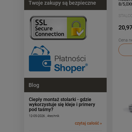
Twoje zakupy są bezpieczne
8/5,0X
STALC
20,97
Cena ne
Blog
Ciepły montaż stolarki - gdzie
wykorzystuje się kleje i primery
pod taśmy?
12-05-2026 , 4technik
czytaj całość »