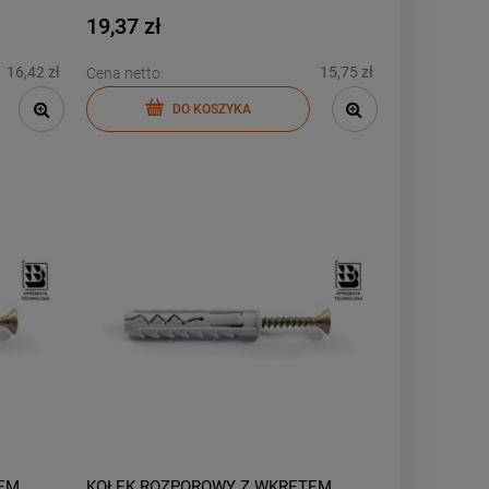
19,37 zł
16,42 zł
15,75 zł
Cena netto:
DO KOSZYKA
EM
KOŁEK ROZPOROWY Z WKRĘTEM