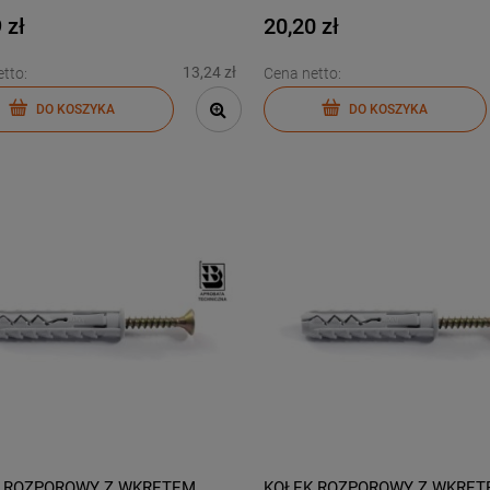
 zł
20,20 zł
13,24 zł
tto:
Cena netto:
DO KOSZYKA
DO KOSZYKA
 ROZPOROWY Z WKRĘTEM
KOŁEK ROZPOROWY Z WKRĘT