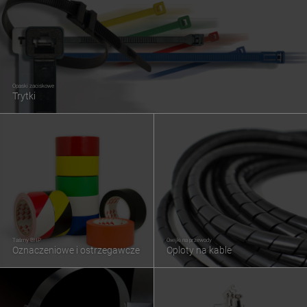
Opaski zaciskowe
Trytki
Taśmy BHP
Owijki na przewody
Oznaczeniowe i ostrzegawcze
Oploty na kable