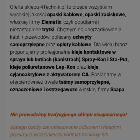
Oferta sklepu 4Technik.pl to przede wszystkim
wysokiej jakości
opaski kablowe, opaski zaciskowe
,
włoskiej firmy
Elematic
, czyli popularne i
niezastąpione
trytki
. Chętnym do uporządkowania
kabli i przewodów, polecany
uchwyty
samoprzylepne
oraz
oploty kablowe
. Dla wielu branż
proponujemy profesjonalne
kleje kontaktowe w
sprayu lub butlach (kanistrach) Spray-Kon i Sta-Put,
kleje poliuretanowe Lep-Kon
oraz
kleje
cyjanoakrylowe z aktywatorem CA
. Posiadamy w
ofercie również trwałe
taśmy samoprzylepne,
oznaczeniowe i ostrzegawcze
włoskiej firmy
Scapa
.
Nie prowadzimy tradycyjnego sklepu stacjonarnego!
dlatego osoby zainteresowane odbiorem własnym
prosimy o wcześniejszy kontakt mailowy lub