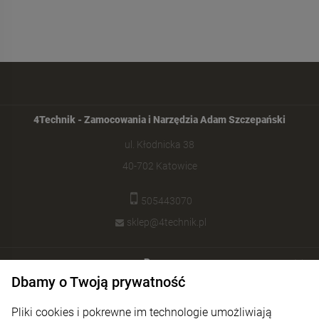
4Technik - Zamocowania i Narzędzia Adam Szczepański
ul. Kłodnicka 38
40-702 Katowice
505443070
sklep@4technik.pl
Pomoc
Dbamy o Twoją prywatność
Moje konto
Pliki cookies i pokrewne im technologie umożliwiają