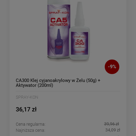
-
9
%
CA300 Klej cyjanoakrylowy w Żelu (50g) +
Aktywator (200ml)
SPRAY-KON
36,17 zł
39,96 zł
Cena regularna:
34,09 zł
Najniższa cena: