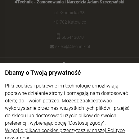
4Technik - Zamocowania i Narzędzia Adam Szczepański
ul. Kłodnicka 38
40-702 Katowice
505443070
sklep@4technik.pl
Pomoc
Dbamy o Twoją prywatność
Moje konto
Pliki cookies i pokrewne im technologie umożliwiają
Płatności i dostawa
poprawne działanie strony i pomagają nam dostosować
ofertę do Twoich potrzeb. Możesz zaakceptować
Informacje
wykorzystanie przez nas wszystkich tych plików i przejść
O nas
do sklepu lub dostosować użycie plików do swoich
preferencji, wybierając opcję "Dostosuj zgody".
Więcej o plikach cookies przeczytasz w naszej Polityce
prywatności.