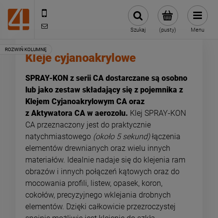
505443070
sklep@4technik.pl
Szukaj
(pusty)
Menu
Kleje cyjanoakrylowe
SPRAY-KON z serii CA
dostarczane są osobno
lub jako zestaw składający się z pojemnika z
Klejem Cyjanoakrylowym CA oraz
z Aktywatora CA w aerozolu.
Klej SPRAY-KON
CA przeznaczony jest do praktycznie
natychmiastowego
(około 5 sekund)
łączenia
elementów drewnianych oraz wielu innych
materiałów. Idealnie nadaje się do klejenia ram
obrazów i innych połączeń kątowych oraz do
mocowania profili, listew, opasek, koron,
cokołów, precyzyjnego wklejania drobnych
elementów. Dzięki całkowicie przezroczystej