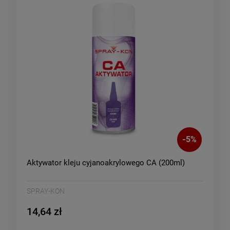
-
5
%
Aktywator kleju cyjanoakrylowego CA (200ml)
SPRAY-KON
14,64 zł