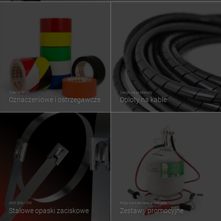
Taśmy BHP
Owijki na przewody
Oznaczeniowe i ostrzegawcze
Oploty na kable
AISI 304 i 316
Kleje kontaktowe w butlach
Stalowe opaski zaciskowe
Zestawy promocyjne