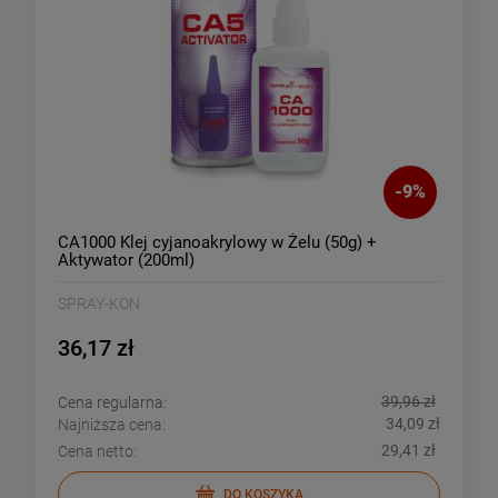
-
9
%
CA1000 Klej cyjanoakrylowy w Żelu (50g) +
Aktywator (200ml)
SPRAY-KON
36,17 zł
39,96 zł
Cena regularna:
34,09 zł
Najniższa cena:
29,41 zł
Cena netto:
DO KOSZYKA