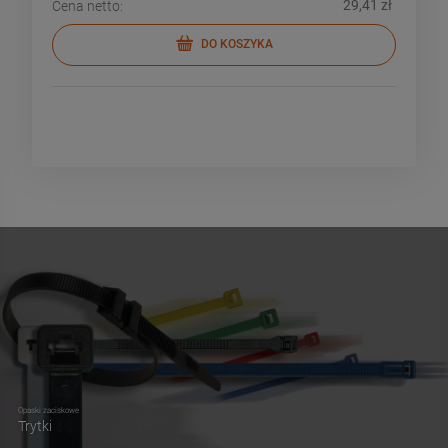
29,41 zł
Cena netto:
DO KOSZYKA
Opaski zaciskowe
Trytki