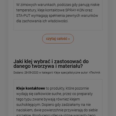
W zimowych warunkach, podczas gdy panują niskie
temperatury, kleje kontaktowe SPRAY-KON oraz
STA-PUT wymagają spełnienia pewnych warunków
dla zachowania ich właściwości.
czytaj całość »
Jaki klej wybrać i zastosować do
danego tworzywa i materiału?
Dodano:
28-09-2020
w kategorii:
Kleje specjalistyczne
autor:
4Technik
Kleje kontaktowe
to produkty, które pozornie
wydają się całkowicie suche, przez co preparaty
tego typu zwane bywają również klejem
suchoklejącym. Dopiero gdy zadziałamy na nie
naciskiem, dwie powierzchnie przywierają do siebie
szczelnie. Producenci oferują różne warianty tego