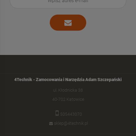
4Technik - Zamocowania i Narzędzia Adam Szczepański
ul. Kłodnicka 38
40-702 Katowice
505443070
sklep@4technik.pl