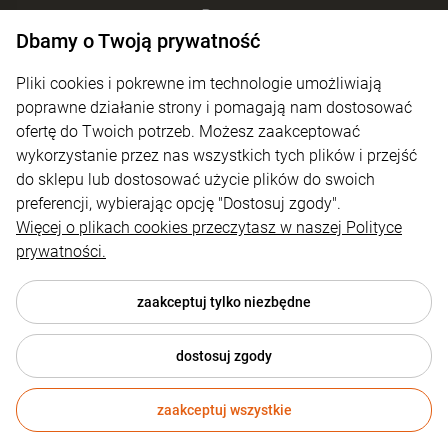
Pomoc
Dbamy o Twoją prywatność
Moje konto
Pliki cookies i pokrewne im technologie umożliwiają
Płatności i dostawa
poprawne działanie strony i pomagają nam dostosować
ofertę do Twoich potrzeb. Możesz zaakceptować
Informacje
wykorzystanie przez nas wszystkich tych plików i przejść
O nas
do sklepu lub dostosować użycie plików do swoich
preferencji, wybierając opcję "Dostosuj zgody".
Więcej o plikach cookies przeczytasz w naszej Polityce
prywatności.
zaakceptuj tylko niezbędne
dostosuj zgody
© 2026 4technik.pl . Wszelkie prawa zastrzeżone.
zaakceptuj wszystkie
Styl graficzny ShopGadget.pl
Sklep internetowy Shoper.pl