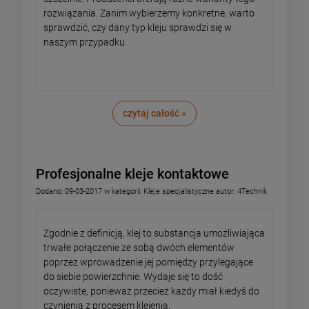
rozwiązania. Zanim wybierzemy konkretne, warto
sprawdzić, czy dany typ kleju sprawdzi się w
naszym przypadku.
czytaj całość »
Profesjonalne kleje kontaktowe
Dodano:
09-03-2017
w kategorii:
Kleje specjalistyczne
autor:
4Technik
Zgodnie z definicją, klej to substancja umożliwiająca
trwałe połączenie ze sobą dwóch elementów
poprzez wprowadzenie jej pomiędzy przylegające
do siebie powierzchnie. Wydaje się to dość
oczywiste, ponieważ przecież każdy miał kiedyś do
czynienia z procesem klejenia.