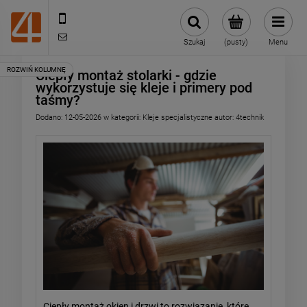
505443070
sklep@4technik.pl
Szukaj
(pusty)
Menu
Ciepły montaż stolarki - gdzie
wykorzystuje się kleje i primery pod
taśmy?
Dodano:
12-05-2026
w kategorii:
Kleje specjalistyczne
autor:
4technik
Ciepły montaż okien i drzwi to rozwiązanie, które