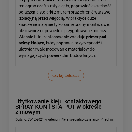
ma ograniczać straty ciepła, poprawiać szczelność
połączenia stolarki z murem oraz chronić warstwę
izolacyjną przed wilgocią. W praktyce duże
znaczenie mają nie tylko same taśmy montażowe,
ale również odpowiednie przygotowanie podłoża.
Właśnie tutaj zastosowanie znajduje
primer pod
taśmy klejące
, który poprawia przyczepność i
ułatwia trwałe mocowanie materiałów do
wymagających powierzchni budowlanych.
czytaj całość »
Użytkowanie kleju kontaktowego
SPRAY-KON i STA-PUT w okresie
zimowym
Dodano:
23-12-2021
w kategorii:
Kleje specjalistyczne
autor:
4Technik