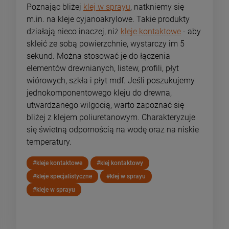
Poznając bliżej
klej w sprayu
, natkniemy się
m.in. na kleje cyjanoakrylowe. Takie produkty
działają nieco inaczej, niż
kleje kontaktowe
- aby
skleić ze sobą powierzchnie, wystarczy im 5
sekund. Można stosować je do łączenia
elementów drewnianych, listew, profili, płyt
wiórowych, szkła i płyt mdf. Jeśli poszukujemy
jednokomponentowego kleju do drewna,
utwardzanego wilgocią, warto zapoznać się
bliżej z klejem poliuretanowym. Charakteryzuje
się świetną odpornością na wodę oraz na niskie
temperatury.
#kleje kontaktowe
#klej kontaktowy
#kleje specjalistyczne
#klej w sprayu
#kleje w sprayu