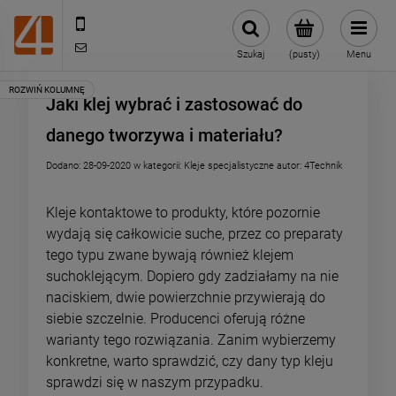
505443070
sklep@4technik.pl
Szukaj
(pusty)
Menu
Jaki klej wybrać i zastosować do
danego tworzywa i materiału?
Dodano:
28-09-2020
w kategorii:
Kleje specjalistyczne
autor:
4Technik
Kleje kontaktowe to produkty, które pozornie
wydają się całkowicie suche, przez co preparaty
tego typu zwane bywają również klejem
suchoklejącym. Dopiero gdy zadziałamy na nie
naciskiem, dwie powierzchnie przywierają do
siebie szczelnie. Producenci oferują różne
warianty tego rozwiązania. Zanim wybierzemy
konkretne, warto sprawdzić, czy dany typ kleju
sprawdzi się w naszym przypadku.