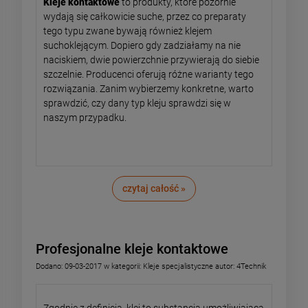
Kleje kontaktowe
to produkty, które pozornie
wydają się całkowicie suche, przez co preparaty
tego typu zwane bywają również klejem
suchoklejącym. Dopiero gdy zadziałamy na nie
naciskiem, dwie powierzchnie przywierają do siebie
szczelnie. Producenci oferują różne warianty tego
rozwiązania. Zanim wybierzemy konkretne, warto
sprawdzić, czy dany typ kleju sprawdzi się w
naszym przypadku.
czytaj całość »
Profesjonalne kleje kontaktowe
Dodano:
09-03-2017
w kategorii:
Kleje specjalistyczne
autor:
4Technik