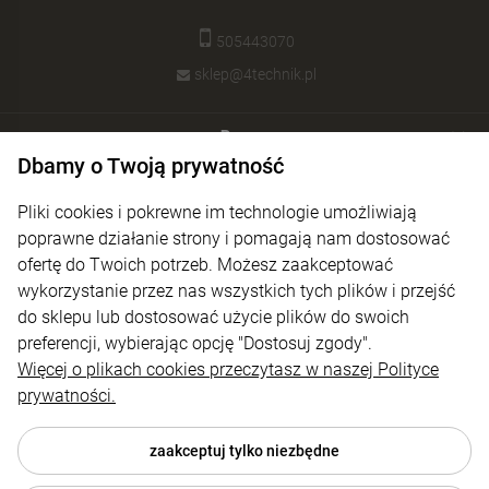
505443070
sklep@4technik.pl
Pomoc
Dbamy o Twoją prywatność
Moje konto
Pliki cookies i pokrewne im technologie umożliwiają
Płatności i dostawa
poprawne działanie strony i pomagają nam dostosować
ofertę do Twoich potrzeb. Możesz zaakceptować
Informacje
wykorzystanie przez nas wszystkich tych plików i przejść
O nas
do sklepu lub dostosować użycie plików do swoich
preferencji, wybierając opcję "Dostosuj zgody".
Więcej o plikach cookies przeczytasz w naszej Polityce
prywatności.
zaakceptuj tylko niezbędne