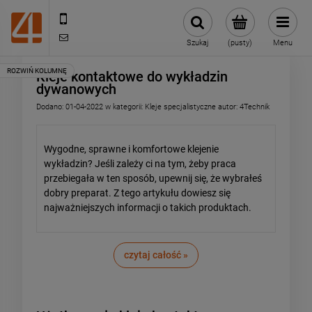
505443070
sklep@4technik.pl
Szukaj
(pusty)
Menu
Kleje kontaktowe do wykładzin
dywanowych
Dodano:
01-04-2022
w kategorii:
Kleje specjalistyczne
autor:
4Technik
Wygodne, sprawne i komfortowe klejenie
wykładzin? Jeśli zależy ci na tym, żeby praca
przebiegała w ten sposób, upewnij się, że wybrałeś
dobry preparat. Z tego artykułu dowiesz się
najważniejszych informacji o takich produktach.
czytaj całość »