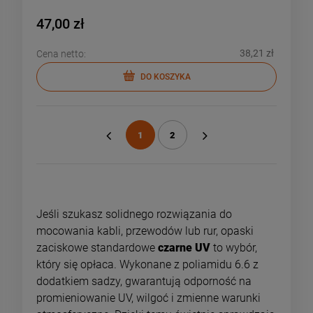
47,00 zł
38,21 zł
Cena netto:
DO KOSZYKA
1
2
«
»
Jeśli szukasz solidnego rozwiązania do
mocowania kabli, przewodów lub rur, opaski
zaciskowe standardowe
czarne UV
to wybór,
który się opłaca. Wykonane z poliamidu 6.6 z
dodatkiem sadzy, gwarantują odporność na
promieniowanie UV, wilgoć i zmienne warunki