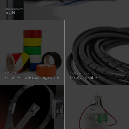
Opaski zaciskowe
Trytki
Taśmy BHP
Owijki na przewody
Oznaczeniowe i ostrzegawcze
Oploty na kable