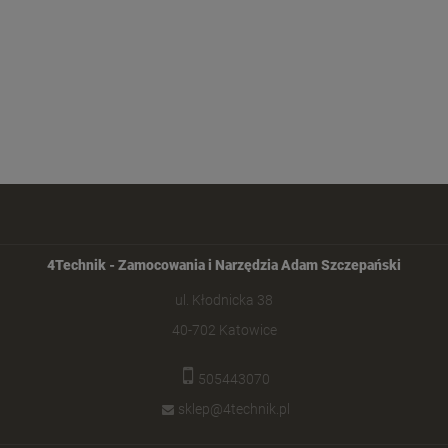
4Technik - Zamocowania i Narzędzia Adam Szczepański
ul. Kłodnicka 38
40-702 Katowice
505443070
sklep@4technik.pl