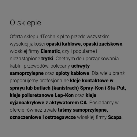
O sklepie
Oferta sklepu 4Technik.pl to przede wszystkim
wysokiej jakości
opaski kablowe, opaski zaciskowe
,
włoskiej firmy
Elematic
, czyli popularne i
niezastąpione
trytki
. Chętnym do uporządkowania
kabli i przewodów, polecany
uchwyty
samoprzylepne
oraz
oploty kablowe
. Dla wielu branż
proponujemy profesjonalne
kleje kontaktowe w
sprayu lub butlach (kanistrach) Spray-Kon i Sta-Put,
kleje poliuretanowe Lep-Kon
oraz
kleje
cyjanoakrylowe z aktywatorem CA
. Posiadamy w
ofercie również trwałe
taśmy samoprzylepne,
oznaczeniowe i ostrzegawcze
włoskiej firmy
Scapa
.