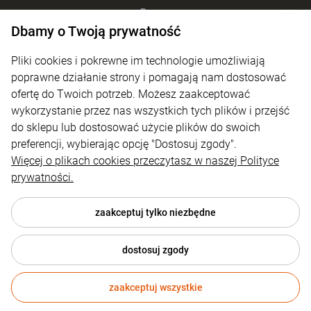
Pomoc
Dbamy o Twoją prywatność
Moje konto
Pliki cookies i pokrewne im technologie umożliwiają
Płatności i dostawa
poprawne działanie strony i pomagają nam dostosować
ofertę do Twoich potrzeb. Możesz zaakceptować
Informacje
wykorzystanie przez nas wszystkich tych plików i przejść
O nas
do sklepu lub dostosować użycie plików do swoich
preferencji, wybierając opcję "Dostosuj zgody".
Więcej o plikach cookies przeczytasz w naszej Polityce
prywatności.
zaakceptuj tylko niezbędne
dostosuj zgody
© 2026 4technik.pl . Wszelkie prawa zastrzeżone.
zaakceptuj wszystkie
Styl graficzny ShopGadget.pl
Sklep internetowy Shoper.pl