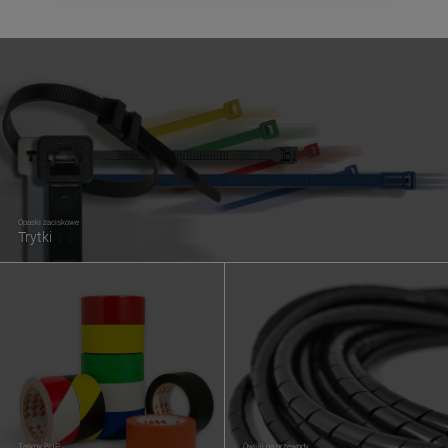
Opaski zaciskowe
Trytki
Taśmy BHP
Owijki na przewody