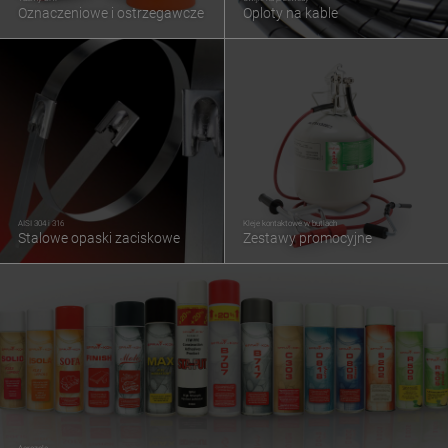
Oznaczeniowe i ostrzegawcze
Oploty na kable
AISI 304 i 316
Kleje kontaktowe w butlach
Stalowe opaski zaciskowe
Zestawy promocyjne
Aerozole