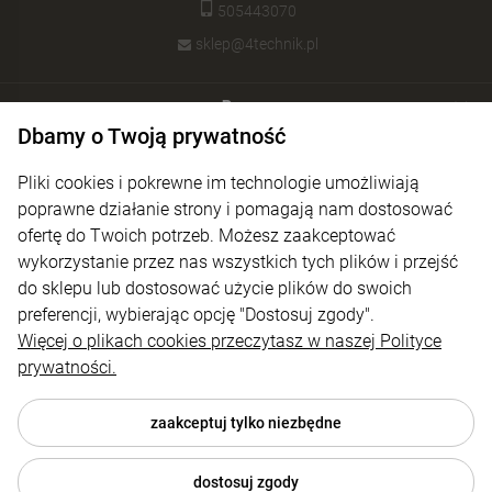
505443070
sklep@4technik.pl
Pomoc
Dbamy o Twoją prywatność
Moje konto
Pliki cookies i pokrewne im technologie umożliwiają
Płatności i dostawa
poprawne działanie strony i pomagają nam dostosować
ofertę do Twoich potrzeb. Możesz zaakceptować
Informacje
wykorzystanie przez nas wszystkich tych plików i przejść
O nas
do sklepu lub dostosować użycie plików do swoich
preferencji, wybierając opcję "Dostosuj zgody".
Więcej o plikach cookies przeczytasz w naszej Polityce
prywatności.
zaakceptuj tylko niezbędne
dostosuj zgody