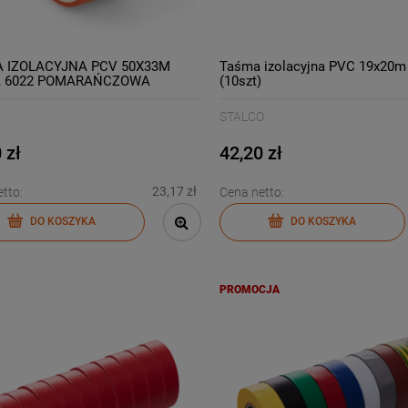
 IZOLACYJNA PCV 50X33M
Taśma izolacyjna PVC 19x20m 
 6022 POMARAŃCZOWA
(10szt)
STALCO
 zł
42,20 zł
23,17 zł
tto:
Cena netto:
DO KOSZYKA
DO KOSZYKA
PROMOCJA