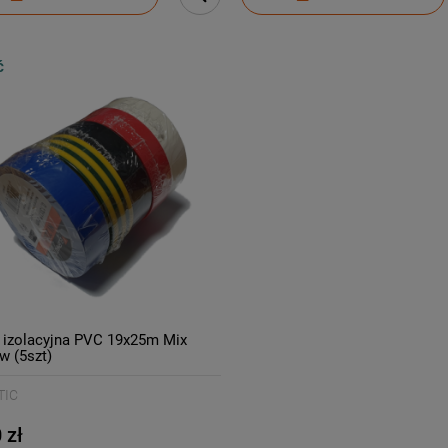
Ć
izolacyjna PVC 19x25m Mix
w (5szt)
TIC
 zł