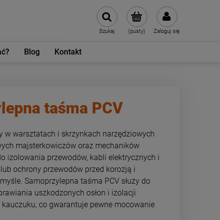
Szukaj
(pusty)
Zaloguj się
ać?
Blog
Kontakt
ylepna taśma PCV
y w warsztatach i skrzynkach narzędziowych
owych majsterkowiczów oraz mechaników
izolowania przewodów, kabli elektrycznych i
lub ochrony przewodów przed korozją i
emyśle. Samoprzylepna taśma PCV służy do
rawiania uszkodzonych osłon i izolacji
ie kauczuku, co gwarantuje pewne mocowanie