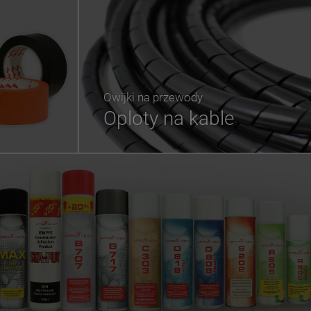
i
Owijki na przewody
Oploty na kable