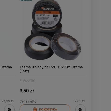
 Czarna
Taśma izolacyjna PVC 19x25m Czarna
(1szt)
ELEMATIC
3,50 zł
24,39 zł
2,85 zł
Cena netto:
DO KOSZYKA