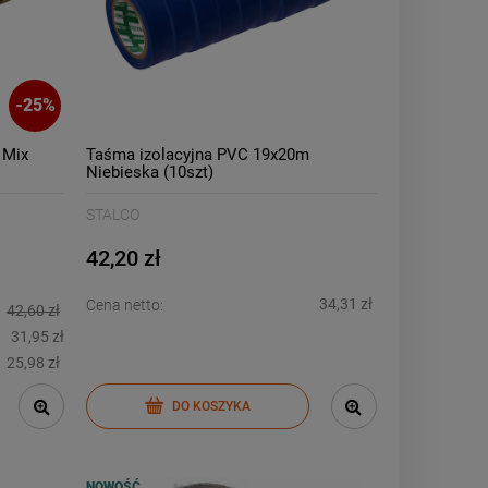
-
25
%
 Mix
Taśma izolacyjna PVC 19x20m
Niebieska (10szt)
STALCO
42,20 zł
34,31 zł
Cena netto:
42,60 zł
31,95 zł
25,98 zł
DO KOSZYKA
NOWOŚĆ