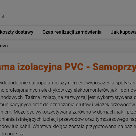
pl
 koszty dostawy
Czas realizacji zamówienia
Jak kupow
 PVC
śma izolacyjna PVC - Samoprz
wdopodobnie najpopularniejszy element wyposażenia spotykan
no profesjonalnych elektryków czy elektromonterów jak i dom
odowych. Taśma izolacyjna zazwyczaj jest wykorzystywana do 
munikacyjnych oraz do oznaczania drutów i wiązek przewodów 
ianiem. Może być wykorzystywana zarówno w domach, jak i prz
iania istniejących izolacji przewodów oraz tymczasowego nap
dów lub kabli. Warstwa klejąca została przygotowana na baz
 do podłoża.