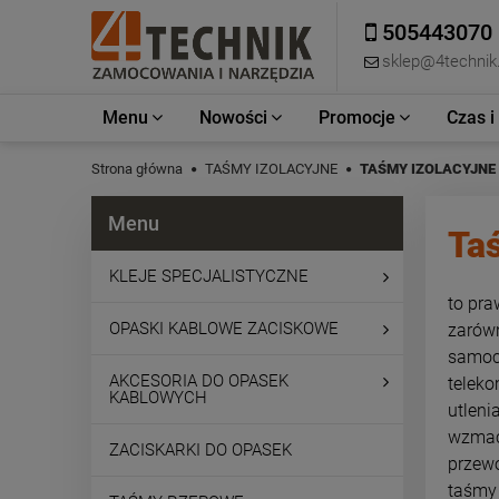
505443070
sklep@4technik.
Menu
Nowości
Promocje
Czas i
Strona główna
TAŚMY IZOLACYJNE
TAŚMY IZOLACYJNE
Menu
Ta
KLEJE SPECJALISTYCZNE
to pra
OPASKI KABLOWE ZACISKOWE
zarów
samoch
AKCESORIA DO OPASEK
teleko
KABLOWYCH
utlen
wzmacn
ZACISKARKI DO OPASEK
przewo
taśmy