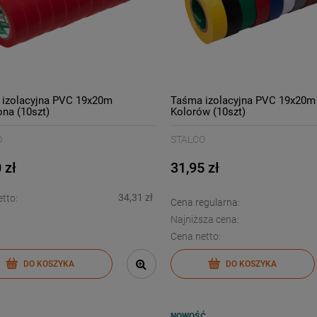
izolacyjna PVC 19x20m
Taśma izolacyjna PVC 19x20m
na (10szt)
Kolorów (10szt)
O
STALCO
 zł
31,95 zł
34,31 zł
tto:
Cena regularna:
Najniższa cena:
Cena netto:
DO KOSZYKA
DO KOSZYKA
NOWOŚĆ