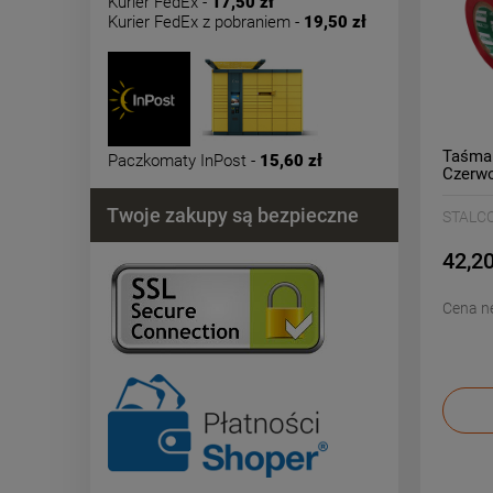
Kurier FedEx -
17,50 zł
Kurier FedEx z pobraniem -
19,50 zł
Taśma 
Paczkomaty InPost -
15,60 zł
Czerwo
Twoje zakupy są bezpieczne
STALC
42,20
Cena ne