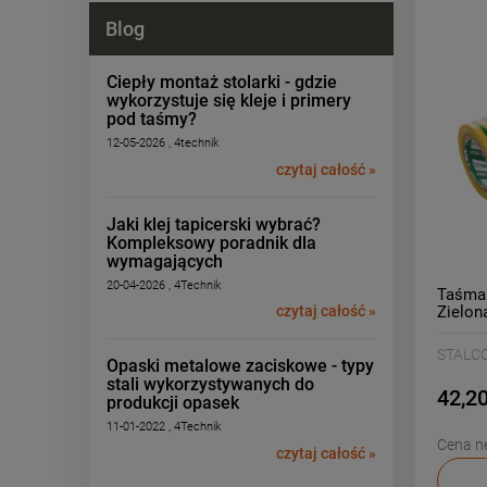
Blog
Ciepły montaż stolarki - gdzie
wykorzystuje się kleje i primery
pod taśmy?
12-05-2026 , 4technik
czytaj całość »
Jaki klej tapicerski wybrać?
Kompleksowy poradnik dla
wymagających
20-04-2026 , 4Technik
Taśma 
Zielon
czytaj całość »
STALC
Opaski metalowe zaciskowe - typy
stali wykorzystywanych do
42,20
produkcji opasek
11-01-2022 , 4Technik
Cena ne
czytaj całość »