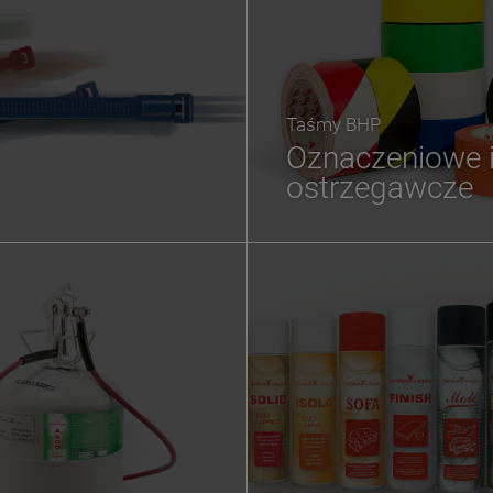
Taśmy BHP
Oznaczeniowe 
ostrzegawcze