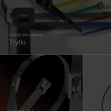
Opaski zaciskowe
Trytki