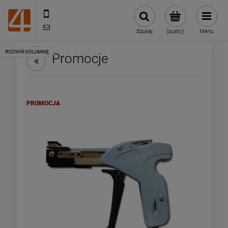
505443070
sklep@4technik.pl
Szukaj
(pusty)
Menu
Promocje
PROMOCJA