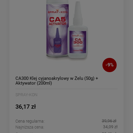
-
9
%
CA300 Klej cyjanoakrylowy w Żelu (50g) +
Aktywator (200ml)
SPRAY-KON
36,17 zł
39,96 zł
Cena regularna:
34,09 zł
Najniższa cena: