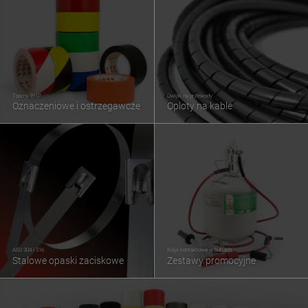
Taśmy BHP
Owijki na przewody
Oznaczeniowe i ostrzegawcze
Oploty na kable
AISI 304 i 316
Kleje kontaktowe w butlach
Stalowe opaski zaciskowe
Zestawy promocyjne