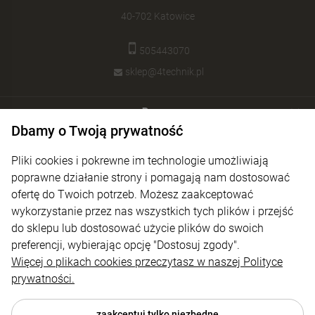
40-702 Katowice
505443070
sklep@4technik.pl
Pomoc
Dbamy o Twoją prywatność
Moje konto
Pliki cookies i pokrewne im technologie umożliwiają
Płatności i dostawa
poprawne działanie strony i pomagają nam dostosować
ofertę do Twoich potrzeb. Możesz zaakceptować
Informacje
wykorzystanie przez nas wszystkich tych plików i przejść
O nas
do sklepu lub dostosować użycie plików do swoich
preferencji, wybierając opcję "Dostosuj zgody".
Więcej o plikach cookies przeczytasz w naszej Polityce
prywatności.
zaakceptuj tylko niezbędne