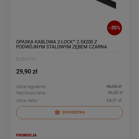
-
35
%
OPASKA KABLOWA 2-LOCK™ 2.5X200 Z
PODWÓJNYM STALOWYM ZĘBEM CZARNA
(100SZT)
ELEMATIC
29,90 zł
46,00 zł
Cena regularna:
46,00 zł
Najniższa cena:
24,31 zł
Cena netto:
DO KOSZYKA
PROMOCJA