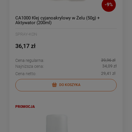
-
9
%
CA1000 Klej cyjanoakrylowy w Żelu (50g) +
Aktywator (200ml)
SPRAY-KON
36,17 zł
39,96 zł
Cena regularna:
34,09 zł
Najniższa cena:
29,41 zł
Cena netto:
DO KOSZYKA
PROMOCJA