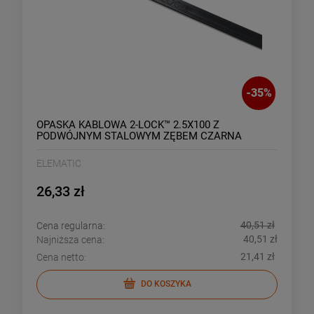
-
35
%
OPASKA KABLOWA 2-LOCK™ 2.5X100 Z
PODWÓJNYM STALOWYM ZĘBEM CZARNA
(100SZT)
ELEMATIC
26,33 zł
40,51 zł
Cena regularna:
40,51 zł
Najniższa cena:
21,41 zł
Cena netto:
DO KOSZYKA