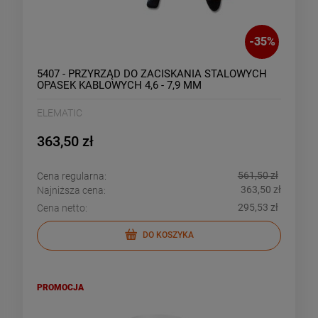
-
35
%
5407 - PRZYRZĄD DO ZACISKANIA STALOWYCH
OPASEK KABLOWYCH 4,6 - 7,9 MM
ELEMATIC
363,50 zł
561,50 zł
Cena regularna:
363,50 zł
Najniższa cena:
295,53 zł
Cena netto:
DO KOSZYKA
PROMOCJA