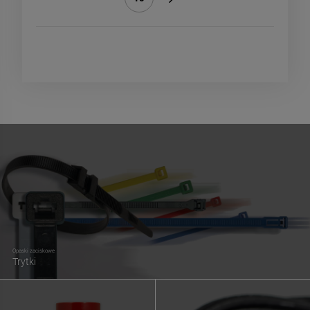
»
Opaski zaciskowe
Trytki