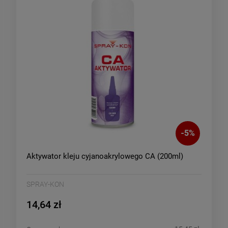
-
5
%
Aktywator kleju cyjanoakrylowego CA (200ml)
SPRAY-KON
14,64 zł