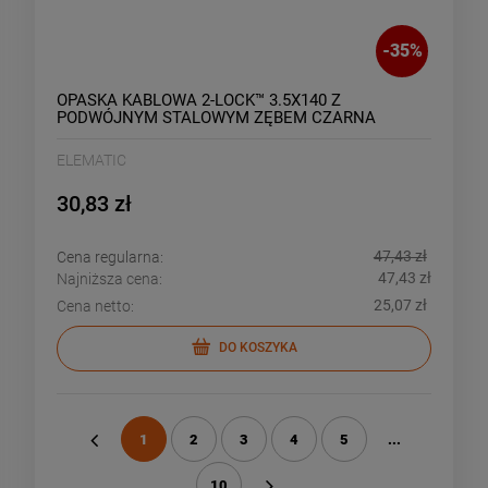
-
35
%
OPASKA KABLOWA 2-LOCK™ 3.5X140 Z
PODWÓJNYM STALOWYM ZĘBEM CZARNA
(100SZT)
ELEMATIC
30,83 zł
47,43 zł
Cena regularna:
47,43 zł
Najniższa cena:
25,07 zł
Cena netto:
DO KOSZYKA
1
2
3
4
5
...
«
10