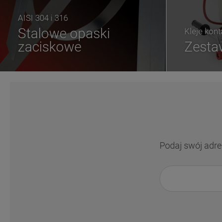
AISI 304 i 316
Stalowe opaski
Kleje kon
zaciskowe
Zesta
Podaj swój adre