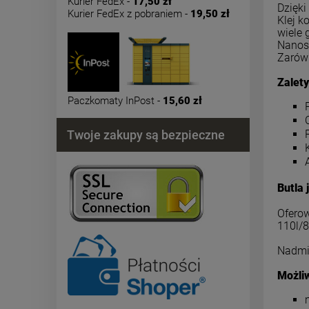
Kurier FedEx -
17,50 zł
Dzięk
Kurier FedEx z pobraniem -
19,50 zł
Klej 
wiele
Nanosz
Zarówn
Zalety
Paczkomaty InPost -
15,60 zł
Twoje zakupy są bezpieczne
Butla 
Oferow
110l/8
Nadmia
Możli