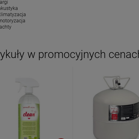
targi
akustyka
klimatyzacja
motoryzacja
jachty
tykuły w promocyjnych cenac