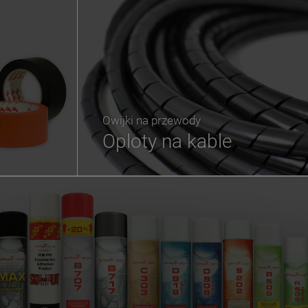
i
Owijki na przewody
Oploty na kable