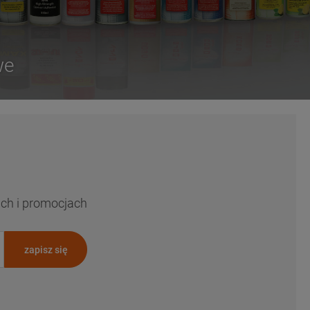
we
ach i promocjach
zapisz się