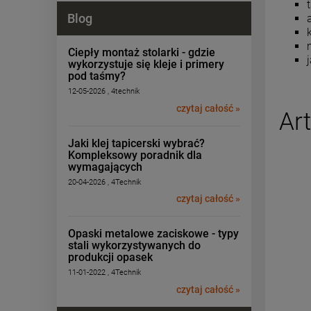
Blog
Ciepły montaż stolarki - gdzie
wykorzystuje się kleje i primery
pod taśmy?
12-05-2026 , 4technik
czytaj całość »
Ar
Jaki klej tapicerski wybrać?
Kompleksowy poradnik dla
wymagających
20-04-2026 , 4Technik
czytaj całość »
Opaski metalowe zaciskowe - typy
stali wykorzystywanych do
produkcji opasek
11-01-2022 , 4Technik
czytaj całość »