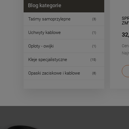
Blog kategorie
-
20
%
SZCZYPCE UNIWERSALNE 180MM
SP
Taśmy samoprzylepne
(3)
KOMBINERKI VDE 1000V
ZM
Uchwyty kablowe
(1)
40,86 zł
32
51,08 zł
Oploty - owijki
Cena regularna:
Cen
(1)
43,74 zł
Najniższa cena:
Naj
Kleje specjalistyczne
(15)
DO KOSZYKA
Opaski zaciskowe i kablowe
(8)