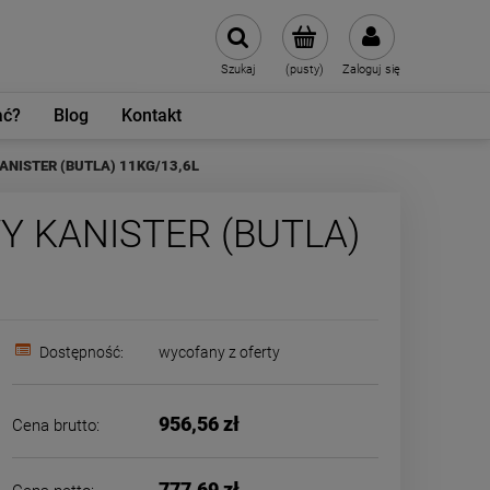
Szukaj
(pusty)
Zaloguj się
ać?
Blog
Kontakt
ANISTER (BUTLA) 11KG/13,6L
Y KANISTER (BUTLA)
Dostępność:
wycofany z oferty
956,56 zł
Cena brutto:
777,69 zł