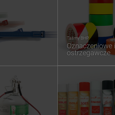
Taśmy BHP
Oznaczeniowe 
ostrzegawcze