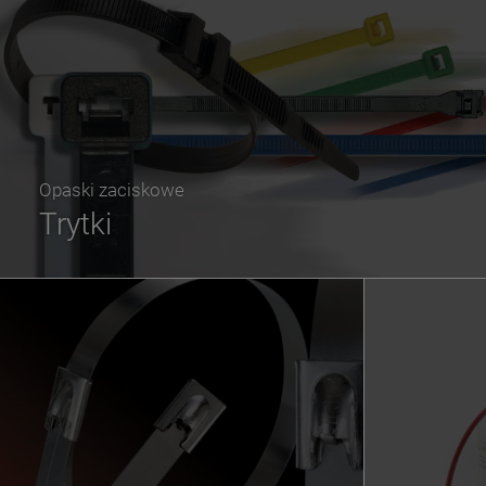
Opaski zaciskowe
Trytki