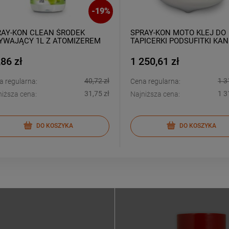
-
19
%
RAY-KON CLEAN ŚRODEK
SPRAY-KON MOTO KLEJ DO
YWAJĄCY 1L Z ATOMIZEREM
TAPICERKI PODSUFITKI KAN
(BUTLA) 17KG/22L
,86 zł
1 250,61 zł
40,72 zł
1 3
a regularna:
Cena regularna:
31,75 zł
1 3
niższa cena:
Najniższa cena:
DO KOSZYKA
DO KOSZYKA