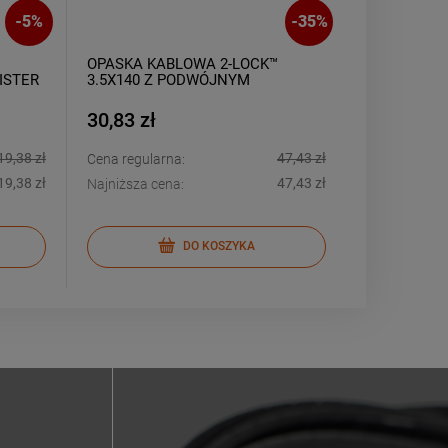
-
5
%
-
35
%
OPASKA KABLOWA 2-LOCK™
SPRAY-KON
ISTER
3.5X140 Z PODWÓJNYM
KONTAKTOW
STALOWYM ZĘBEM BIAŁA
(500ML)
(100SZT)
30,83 zł
35,87 zł
19,38 zł
47,43 zł
Cena regularna:
Cena regular
19,38 zł
47,43 zł
Najniższa cena:
Najniższa ce
DO KOSZYKA