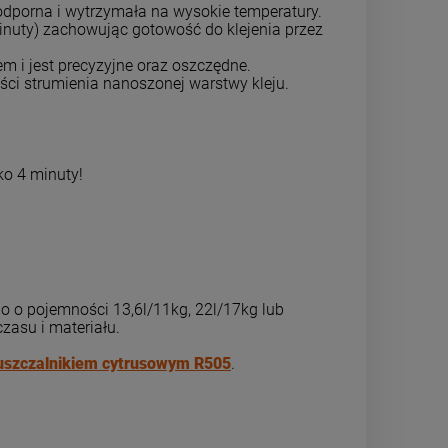
dporna i wytrzymała na wysokie temperatury.
nuty) zachowując gotowość do klejenia przez
 i jest precyzyjne oraz oszczędne.
ości strumienia nanoszonej warstwy kleju.
ko 4 minuty!
o o pojemności 13,6l/11kg, 22l/17kg lub
zasu i materiału.
uszczalnikiem cytrusowym R505
.