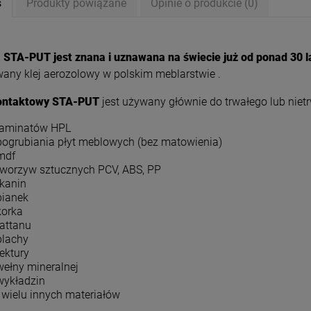
s
Produkty powiązane
Opinie o produkcie (0)
STA-PUT jest znana i uznawana na świecie już od ponad 30 l
any klej aerozolowy w polskim meblarstwie .
kontaktowy STA-PUT
jest używany głównie do trwałego lub niet
laminatów HPL
pogrubiania płyt meblowych (bez matowienia)
mdf
tworzyw sztucznych PCV, ABS, PP
tkanin
pianek
korka
rattanu
blachy
tektury
wełny mineralnej
wykładzin
i wielu innych materiałów