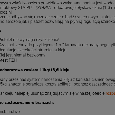
i swym właściwościom prawidłowo wykonana spoina jest wodoo
kontaktowy STA-PUT
(STAPUT)
odparowuje błyskawicznie (1-3 mi
 godzin!
enie odbywać się może aerozolem bądź systemowym pistoletem
o aerozole jak i pistolet pozwalają na płynną regulację szerok
:
Pistolet nie wymaga czyszczenia!
Czas potrzebny do przyklejenie 1 m² laminatu dekoracyjnego tyl
Regulacja szerokości strumienia kleju
Klej jest niemal bezwonny
Atest PZH
jednorazowa zawiera 11kg/13,6l kleju.
any przez nas system nanoszenia kleju z kanistra ciśnienioweg
5kg, znacznie ogranicza koszty aplikacji poprzez oszczędność c
r kleju najlepiej usunąć znajdującym się w naszej ofercie
rozp
we zastosowanie w branżach:
meblarstwo