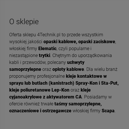
O sklepie
Oferta sklepu 4Technik.pl to przede wszystkim
wysokiej jakości
opaski kablowe, opaski zaciskowe
,
włoskiej firmy
Elematic
, czyli popularne i
niezastąpione
trytki
. Chętnym do uporządkowania
kabli i przewodów, polecany
uchwyty
samoprzylepne
oraz
oploty kablowe
. Dla wielu branż
proponujemy profesjonalne
kleje kontaktowe w
sprayu lub butlach (kanistrach) Spray-Kon i Sta-Put,
kleje poliuretanowe Lep-Kon
oraz
kleje
cyjanoakrylowe z aktywatorem CA
. Posiadamy w
ofercie również trwałe
taśmy samoprzylepne,
oznaczeniowe i ostrzegawcze
włoskiej firmy
Scapa
.