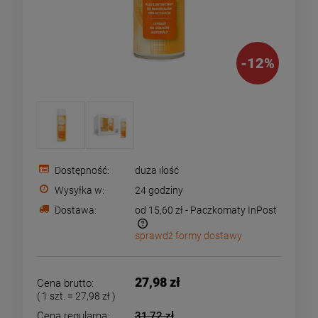
-
12
%
Dostępność:
duża ilość
Wysyłka w:
24 godziny
Dostawa:
od 15,60 zł
- Paczkomaty InPost
sprawdź formy dostawy
Cena nie zawiera ewentualnych kosztów płatności
27,98 zł
Cena brutto:
( 1
szt.
=
27,98 zł
)
Cena regularna:
31,72 zł