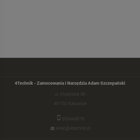
4Technik - Zamocowania i Narzędzia Adam Szczepański
ul. Kłodnicka 38
40-702 Katowice
505443070
sklep@4technik.pl