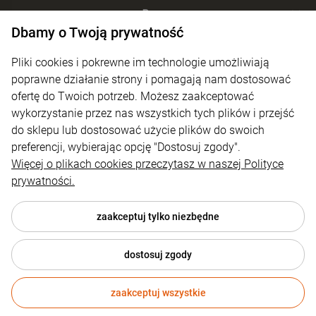
Pomoc
Dbamy o Twoją prywatność
Moje konto
Pliki cookies i pokrewne im technologie umożliwiają
Płatności i dostawa
poprawne działanie strony i pomagają nam dostosować
ofertę do Twoich potrzeb. Możesz zaakceptować
Informacje
wykorzystanie przez nas wszystkich tych plików i przejść
O nas
do sklepu lub dostosować użycie plików do swoich
preferencji, wybierając opcję "Dostosuj zgody".
Więcej o plikach cookies przeczytasz w naszej Polityce
prywatności.
zaakceptuj tylko niezbędne
dostosuj zgody
© 2026 4technik.pl . Wszelkie prawa zastrzeżone.
zaakceptuj wszystkie
Styl graficzny ShopGadget.pl
Sklep internetowy Shoper.pl