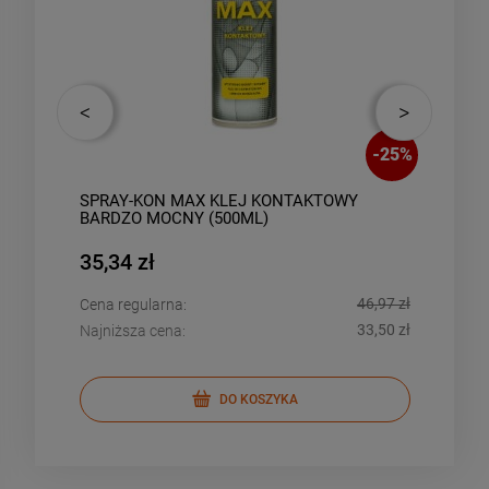
-
9
%
-
25
%
SPRAY-KON MAX KLEJ KONTAKTOWY
SPR
BARDZO MOCNY (500ML)
KON
35,34 zł
1 2
,95 zł
46,97 zł
Cena regularna:
Cena
,86 zł
33,50 zł
Najniższa cena:
Najn
DO KOSZYKA