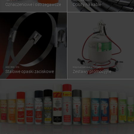
Oznaczeniowe i ostrzegawcze
Oploty na kable
AISI 304 i 316
Kleje kontaktowe w butlach
Stalowe opaski zaciskowe
Zestawy promocyjne