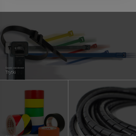
Opaski zaciskowe
Trytki
Taśmy BHP
Owijki na przewody