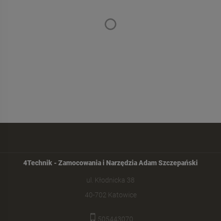
4Technik - Zamocowania i Narzędzia Adam Szczepański
ul. Kłodnicka 38
40-702 Katowice
505443070