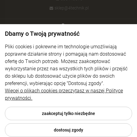
sklep@4technik.pl
Pomoc
Dbamy o Twoją prywatność
Moje konto
Pliki cookies i pokrewne im technologie umożliwiają
Płatności i dostawa
poprawne działanie strony i pomagają nam dostosować
ofertę do Twoich potrzeb. Możesz zaakceptować
Informacje
wykorzystanie przez nas wszystkich tych plików i przejść
O nas
do sklepu lub dostosować użycie plików do swoich
preferencji, wybierając opcję "Dostosuj zgody".
Więcej o plikach cookies przeczytasz w naszej Polityce
prywatności.
zaakceptuj tylko niezbędne
dostosuj zgody