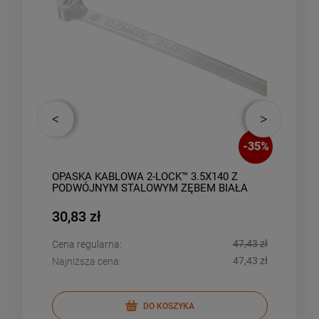
-
31
%
-
35
%
ACZ
OPASKA KABLOWA 2-LOCK™ 3.5X140 Z
OPA
PODWÓJNYM STALOWYM ZĘBEM BIAŁA
POD
(100SZT)
(100
30,83 zł
26,
,69 zł
47,43 zł
Cena regularna:
Cena
,00 zł
47,43 zł
Najniższa cena:
Najn
DO KOSZYKA