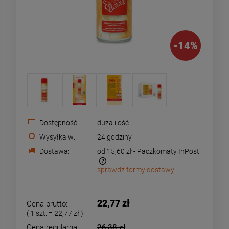
-
14
%
Dostępność:
duża ilość
Wysyłka w:
24 godziny
Dostawa:
od 15,60 zł
- Paczkomaty InPost
sprawdź formy dostawy
Cena nie zawiera ewentualnych kosztów płatności
22,77 zł
Cena brutto:
( 1
szt.
=
22,77 zł
)
Cena regularna:
26,38 zł