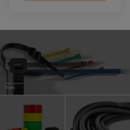
Opaski zaciskowe
Trytki