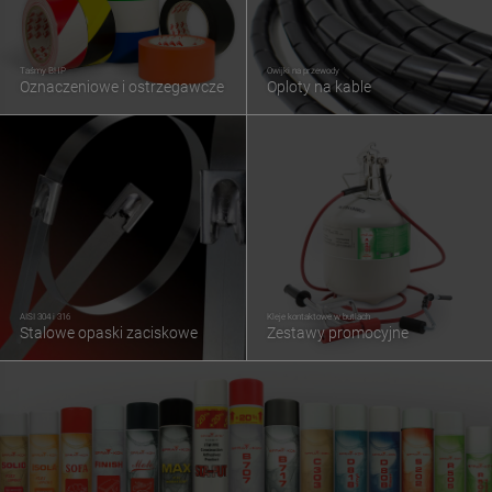
Taśmy BHP
Owijki na przewody
Oznaczeniowe i ostrzegawcze
Oploty na kable
AISI 304 i 316
Kleje kontaktowe w butlach
Stalowe opaski zaciskowe
Zestawy promocyjne