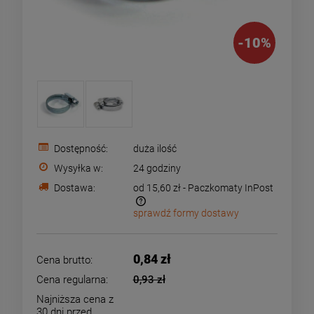
-
10
%
Dostępność:
duża ilość
Wysyłka w:
24 godziny
Dostawa:
od 15,60 zł
- Paczkomaty InPost
sprawdź formy dostawy
Cena nie zawiera ewentualnych kosztów płatności
0,84 zł
Cena brutto:
Cena regularna:
0,93 zł
Najniższa cena z
30 dni przed