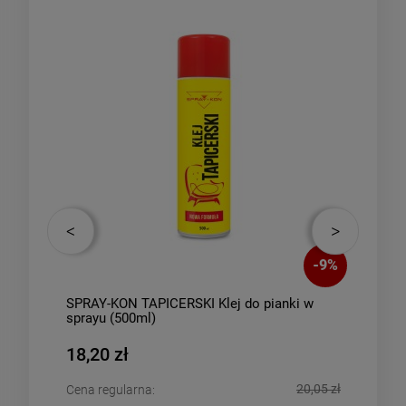
-
35
%
-
9
%
SPRAY-KON TAPICERSKI Klej do pianki w
540
RNA
sprayu (500ml)
STA
MM
18,20 zł
363
,21 zł
20,05 zł
Cena regularna:
Cena