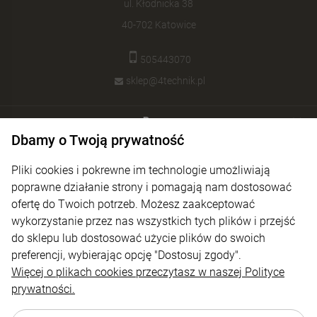
ul. Kłodnicka 38
40-702 Katowice
505443070
sklep@4technik.pl
Pomoc
Dbamy o Twoją prywatność
Moje konto
Pliki cookies i pokrewne im technologie umożliwiają
Płatności i dostawa
poprawne działanie strony i pomagają nam dostosować
ofertę do Twoich potrzeb. Możesz zaakceptować
Informacje
wykorzystanie przez nas wszystkich tych plików i przejść
O nas
do sklepu lub dostosować użycie plików do swoich
preferencji, wybierając opcję "Dostosuj zgody".
Więcej o plikach cookies przeczytasz w naszej Polityce
prywatności.