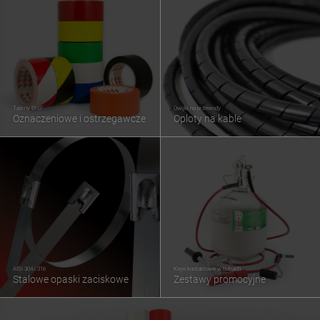
Taśmy BHP
Owijki na przewody
Oznaczeniowe i ostrzegawcze
Oploty na kable
AISI 304 i 316
Kleje kontaktowe w butlach
Stalowe opaski zaciskowe
Zestawy promocyjne