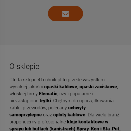
O sklepie
Oferta sklepu 4Technik.pl to przede wszystkim
wysokiej jakości
opaski kablowe, opaski zaciskowe
,
włoskiej firmy
Elematic
, czyli popularne i
niezastąpione
trytki
. Chętnym do uporządkowania
kabli i przewodów, polecany
uchwyty
samoprzylepne
oraz
oploty kablowe
. Dla wielu branż
proponujemy profesjonalne
kleje kontaktowe w
sprayu lub butlach (kanistrach) Spray-Kon i Sta-Put,