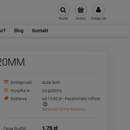
Szukaj
(pusty)
Zaloguj się
ać?
Blog
Kontakt
120MM
Dostępność:
duża ilość
Wysyłka w:
24 godziny
Dostawa:
od 15,60 zł
- Paczkomaty InPost
sprawdź formy dostawy
ewentualnych kosztów
1,75 zł
Cena brutto: