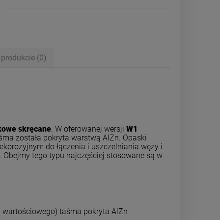
 produkcie (0)
skowe skręcane
. W oferowanej wersji
W1
ma została pokryta warstwą AlZn. Opaski
orozyjnym do łączenia i uszczelniania węży i
 Obejmy tego typu najczęściej stosowane są w
I wartościowego) taśma pokryta AlZn