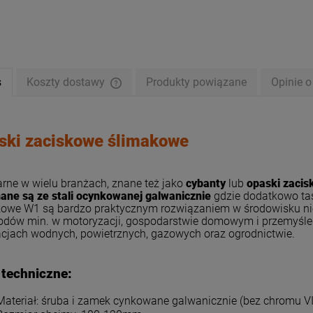
s
Koszty dostawy
Produkty powiązane
Opinie o
Cena nie zawiera ewentualnych kosztów
płatności
ski zaciskowe ślimakowe
rne w wielu branżach, znane też jako
cybanty
lub
opaski zaci
ane są ze stali ocynkowanej galwanicznie
gdzie dodatkowo taś
owe W1 są bardzo praktycznym rozwiązaniem w środowisku niek
dów min. w motoryzacji, gospodarstwie domowym i przemyśle.
acjach wodnych, powietrznych, gazowych oraz ogrodnictwie.
 techniczne:
Materiał: śruba i zamek cynkowane galwanicznie (bez chromu V