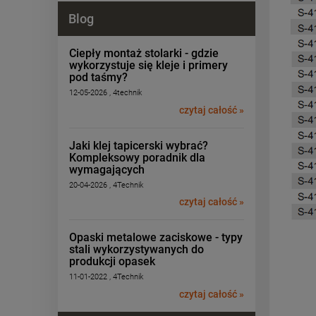
Blog
Ciepły montaż stolarki - gdzie
wykorzystuje się kleje i primery
pod taśmy?
12-05-2026 , 4technik
czytaj całość »
Jaki klej tapicerski wybrać?
Kompleksowy poradnik dla
wymagających
20-04-2026 , 4Technik
czytaj całość »
Opaski metalowe zaciskowe - typy
stali wykorzystywanych do
produkcji opasek
11-01-2022 , 4Technik
czytaj całość »