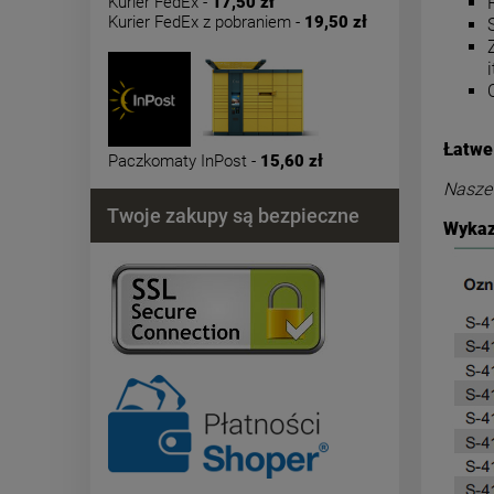
Kurier FedEx -
17,50 zł
Kurier FedEx z pobraniem -
19,50 zł
i
Łatwe
Paczkomaty InPost -
15,60 zł
Nasze 
Twoje zakupy są bezpieczne
Wykaz