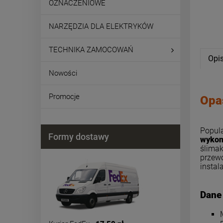
OZNACZENIOWE
NARZĘDZIA DLA ELEKTRYKÓW
TECHNIKA ZAMOCOWAŃ
Opi
Nowości
Promocje
Opa
Popula
Formy dostawy
wykon
ślimak
przewo
instal
Dane