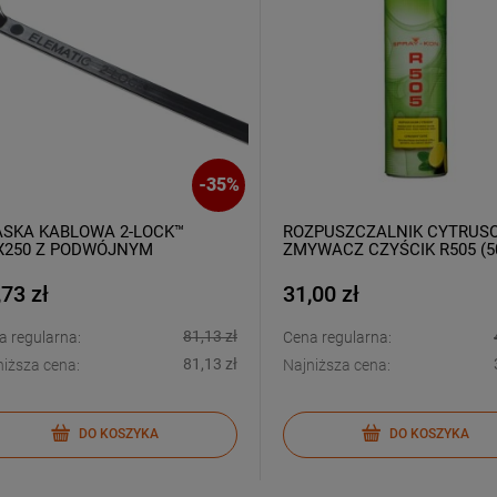
-
35
%
ASKA KABLOWA 2-LOCK™
ROZPUSZCZALNIK CYTRUS
5X250 Z PODWÓJNYM
ZMYWACZ CZYŚCIK R505 (5
ALOWYM ZĘBEM CZARNA
0SZT)
,73 zł
31,00 zł
81,13 zł
a regularna:
Cena regularna:
81,13 zł
niższa cena:
Najniższa cena:
DO KOSZYKA
DO KOSZYKA