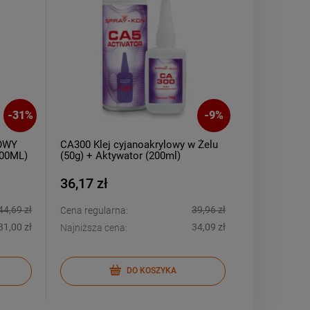
-
31
%
-
9
%
OWY
CA300 Klej cyjanoakrylowy w Żelu
Opaski kulk
00ML)
(50g) + Aktywator (200ml)
otwieralne 
(100szt)
36,17 zł
42,00 zł
44,69 zł
39,96 zł
Cena regularna:
Cena regular
31,00 zł
34,09 zł
Najniższa cena:
Najniższa ce
DO KOSZYKA