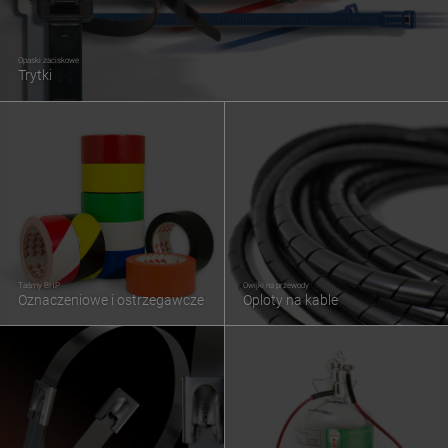
Opaski zaciskowe
Trytki
Taśmy BHP
Owijki na przewody
Oznaczeniowe i ostrzegawcze
Oploty na kable