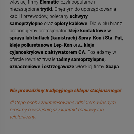
włoskiej firmy
Elematic
, czyli popularne i
niezastąpione
trytki
. Chętnym do uporządkowania
kabli i przewodów, polecany
uchwyty
samoprzylepne
oraz
oploty kablowe
. Dla wielu branż
proponujemy profesjonalne
kleje kontaktowe w
sprayu lub butlach (kanistrach) Spray-Kon i Sta-Put,
kleje poliuretanowe Lep-Kon
oraz
kleje
cyjanoakrylowe z aktywatorem CA
. Posiadamy w
ofercie również trwałe
taśmy samoprzylepne,
oznaczeniowe i ostrzegawcze
włoskiej firmy
Scapa
.
Nie prowadzimy tradycyjnego sklepu stacjonarnego!
dlatego osoby zainteresowane odbiorem własnym
prosimy o wcześniejszy kontakt mailowy lub
telefoniczny.