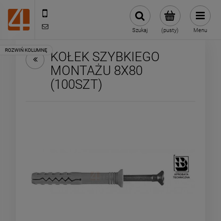
505443070
sklep@4technik.pl
Szukaj
(pusty)
Menu
KOŁEK SZYBKIEGO
MONTAŻU 8X80
(100SZT)