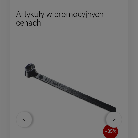
Artykuły w promocyjnych
cenach
-
10
%
-
35
%