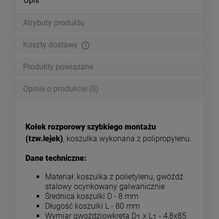
Opis
Atrybuty produktu
Koszty dostawy
Cena nie zawiera ewentualnych kosztów płatności
Produkty powiązane
Opinie o produkcie (0)
Kołek rozporowy szybkiego montażu
(tzw.lejek)
, koszulka wykonana z polipropylenu.
Dane techniczne:
Materiał: koszulka z polietylenu, gwóźdź
stalowy ocynkowany galwanicznie
Średnica koszulki D - 8 mm
Długość koszulki L - 80 mm
Wymiar gwoździowkręta D
x L
- 4,8x85
1
1