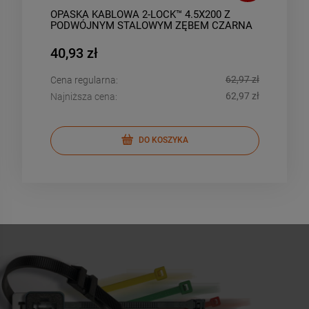
OPASKA KABLOWA 2-LOCK™ 4.5X200 Z
OPA
PODWÓJNYM STALOWYM ZĘBEM CZARNA
POD
(100SZT)
(100
40,93 zł
36,
,34 zł
62,97 zł
Cena regularna:
Cena
,21 zł
62,97 zł
Najniższa cena:
Najn
DO KOSZYKA