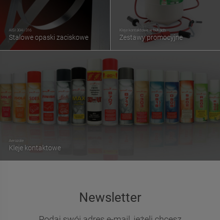
AISI 304 i 316
Kleje kontaktowe w butlach
Stalowe opaski zaciskowe
Zestawy promocyjne
Aerozole
Kleje kontaktowe
Newsletter
Podaj swój adres e-mail, jeżeli chcesz