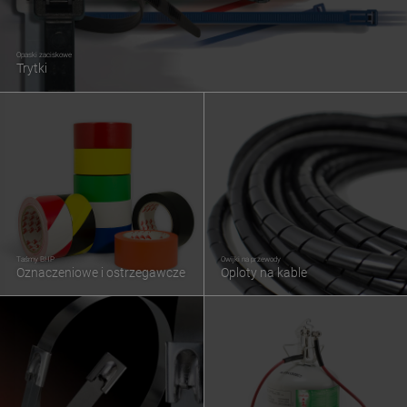
Opaski zaciskowe
Trytki
Taśmy BHP
Owijki na przewody
Oznaczeniowe i ostrzegawcze
Oploty na kable