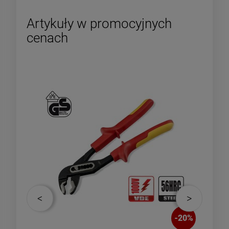
Artykuły w promocyjnych
cenach
-
9
%
-
20
%