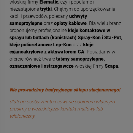
włoskiej firmy
Elematic
, czyli popularne i
niezastąpione
trytki
. Chętnym do uporządkowania
kabli i przewodów, polecany
uchwyty
samoprzylepne
oraz
oploty kablowe
. Dla wielu branż
proponujemy profesjonalne
kleje kontaktowe w
sprayu lub butlach (kanistrach) Spray-Kon i Sta-Put,
kleje poliuretanowe Lep-Kon
oraz
kleje
cyjanoakrylowe z aktywatorem CA
. Posiadamy w
ofercie również trwałe
taśmy samoprzylepne,
oznaczeniowe i ostrzegawcze
włoskiej firmy
Scapa
.
Nie prowadzimy tradycyjnego sklepu stacjonarnego!
dlatego osoby zainteresowane odbiorem własnym
prosimy o wcześniejszy kontakt mailowy lub
telefoniczny.