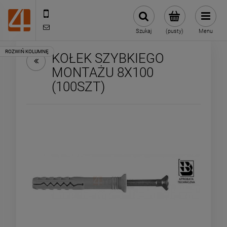
505443070
sklep@4technik.pl
Szukaj
(pusty)
Menu
KOŁEK SZYBKIEGO
MONTAŻU 8X100
(100SZT)