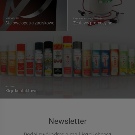
AISI 304 i 316
Kleje kontaktowe w butlach
Stalowe opaski zaciskowe
Zestawy promocyjne
Aerozole
Kleje kontaktowe
Newsletter
Podaj swój adres e-mail, jeżeli chcesz