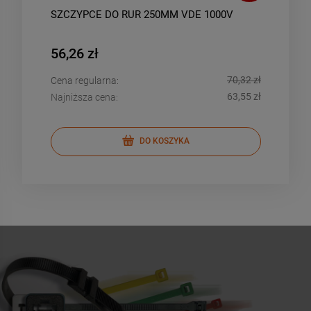
) +
SZCZYPCE DO RUR 250MM VDE 1000V
SZC
KOM
56,26 zł
38,
,96 zł
70,32 zł
Cena regularna:
Cena
,09 zł
63,55 zł
Najniższa cena:
Najn
DO KOSZYKA