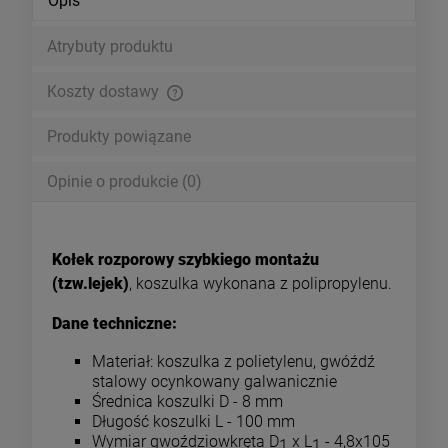
Opis
Atrybuty produktu
Koszty dostawy
Cena nie zawiera ewentualnych kosztów płatności
Produkty powiązane
Opinie o produkcie (0)
Kołek rozporowy szybkiego montażu
(tzw.lejek)
, koszulka wykonana z polipropylenu.
Dane techniczne:
Materiał: koszulka z polietylenu, gwóźdź
stalowy ocynkowany galwanicznie
Średnica koszulki D - 8 mm
Długość koszulki L - 100 mm
Wymiar gwoździowkręta D
x L
- 4,8x105
1
1