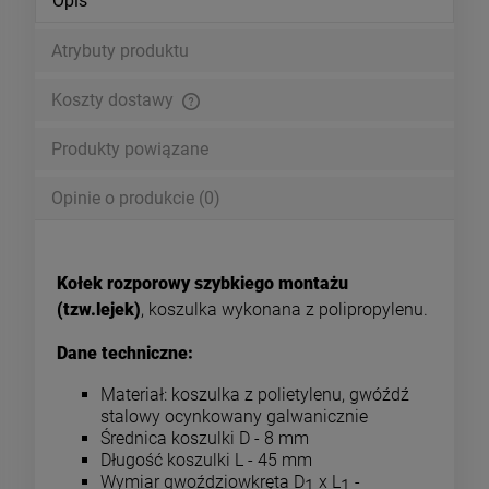
Opis
Atrybuty produktu
Koszty dostawy
Cena nie zawiera ewentualnych kosztów płatności
Produkty powiązane
Opinie o produkcie (0)
Kołek rozporowy szybkiego montażu
(tzw.lejek)
, koszulka wykonana z polipropylenu.
Dane techniczne:
Materiał: koszulka z polietylenu, gwóźdź
stalowy ocynkowany galwanicznie
Średnica koszulki D - 8 mm
Długość koszulki L - 45 mm
Wymiar gwoździowkręta D
x L
-
1
1