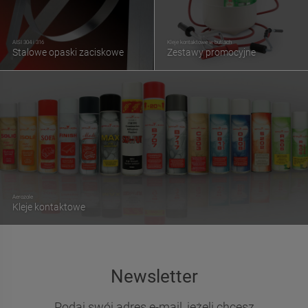
AISI 304 i 316
Kleje kontaktowe w butlach
Stalowe opaski zaciskowe
Zestawy promocyjne
Aerozole
Kleje kontaktowe
Newsletter
Podaj swój adres e-mail, jeżeli chcesz