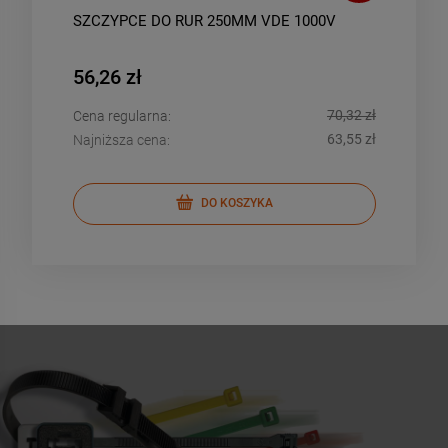
SZCZYPCE DO RUR 250MM VDE 1000V
SPR
WYK
(50
56,26 zł
37,
,89 zł
70,32 zł
Cena regularna:
Cena
,50 zł
63,55 zł
Najniższa cena:
Najn
DO KOSZYKA