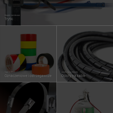
Opaski zaciskowe
Trytki
Taśmy BHP
Owijki na przewody
Oznaczeniowe i ostrzegawcze
Oploty na kable