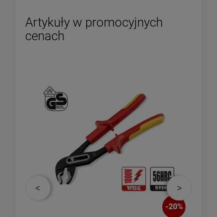
Artykuły w promocyjnych
cenach
-
6
%
-
20
%