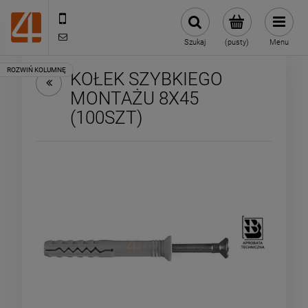
505443070
sklep@4technik.pl
Szukaj
(pusty)
Menu
KOŁEK SZYBKIEGO
MONTAŻU 8X45
(100SZT)