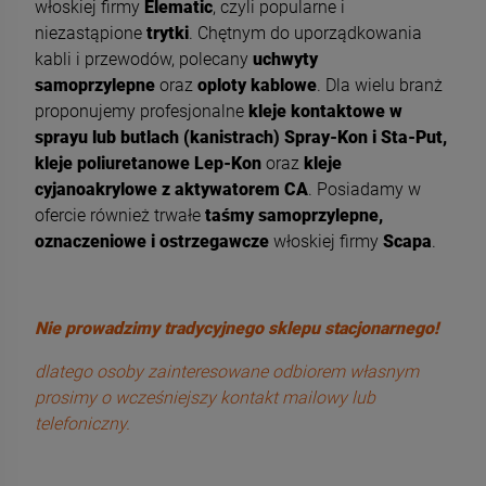
włoskiej firmy
Elematic
, czyli popularne i
niezastąpione
trytki
. Chętnym do uporządkowania
kabli i przewodów, polecany
uchwyty
samoprzylepne
oraz
oploty kablowe
. Dla wielu branż
proponujemy profesjonalne
kleje kontaktowe w
sprayu lub butlach (kanistrach) Spray-Kon i Sta-Put,
kleje poliuretanowe Lep-Kon
oraz
kleje
cyjanoakrylowe z aktywatorem CA
. Posiadamy w
ofercie również trwałe
taśmy samoprzylepne,
oznaczeniowe i ostrzegawcze
włoskiej firmy
Scapa
.
Nie prowadzimy tradycyjnego sklepu stacjonarnego!
dlatego osoby zainteresowane odbiorem własnym
prosimy o wcześniejszy kontakt mailowy lub
telefoniczny.