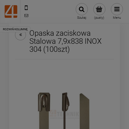
505443070
sklep@4technik.pl
Szukaj
(pusty)
Menu
Opaska zaciskowa
Stalowa 7,9x838 INOX
304 (100szt)