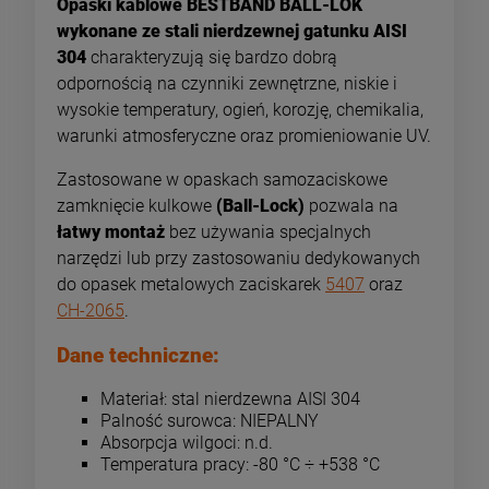
Opaski kablowe BESTBAND BALL-LOK
wykonane ze stali nierdzewnej gatunku AISI
304
charakteryzują się bardzo dobrą
odpornością na czynniki zewnętrzne, niskie i
wysokie temperatury, ogień, korozję, chemikalia,
warunki atmosferyczne oraz promieniowanie UV.
Zastosowane w opaskach samozaciskowe
zamknięcie kulkowe
(Ball-Lock)
pozwala na
łatwy montaż
bez używania specjalnych
narzędzi lub przy zastosowaniu dedykowanych
do opasek metalowych zaciskarek
5407
oraz
CH-2065
.
Dane techniczne:
Materiał: stal nierdzewna AISI 304
Palność surowca: NIEPALNY
Absorpcja wilgoci: n.d.
Temperatura pracy: -80 °C ÷ +538 °C