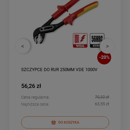
-
20
%
-
20
%
SZCZYPCE DO RUR 250MM VDE 1000V
STA-
56,26 zł
46,
,91 zł
70,32 zł
Cena regularna:
Cena
,91 zł
63,55 zł
Najniższa cena:
Najn
DO KOSZYKA