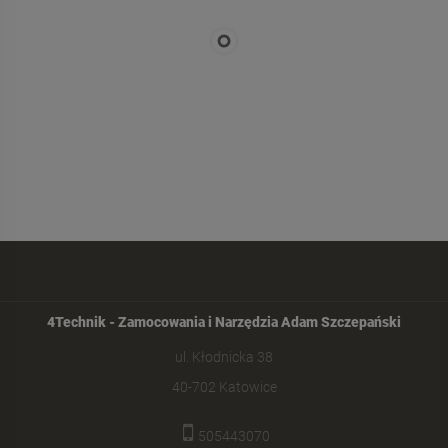
4Technik - Zamocowania i Narzędzia Adam Szczepański
ul. Kłodnicka 38
40-702 Katowice
505443070