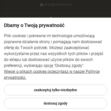
sklep@4technik.pl
Pomoc
Dbamy o Twoją prywatność
Moje konto
Pliki cookies i pokrewne im technologie umożliwiają
Płatności i dostawa
poprawne działanie strony i pomagają nam dostosować
ofertę do Twoich potrzeb. Możesz zaakceptować
Informacje
wykorzystanie przez nas wszystkich tych plików i przejść
O nas
do sklepu lub dostosować użycie plików do swoich
preferencji, wybierając opcję "Dostosuj zgody".
Więcej o plikach cookies przeczytasz w naszej Polityce
prywatności.
zaakceptuj tylko niezbędne
dostosuj zgody