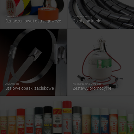
Taśmy BHP
Owijki na przewody
Oznaczeniowe i ostrzegawcze
Oploty na kable
AISI 304 i 316
Kleje kontaktowe w butlach
Stalowe opaski zaciskowe
Zestawy promocyjne