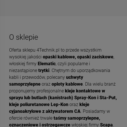
O sklepie
Oferta sklepu 4Technik.pl to przede wszystkim
wysokiej jakości
opaski kablowe, opaski zaciskowe
,
włoskiej firmy
Elematic
, czyli popularne i
niezastąpione
trytki
. Chętnym do uporządkowania
kabli i przewodów, polecany
uchwyty
samoprzylepne
oraz
oploty kablowe
. Dla wielu branż
proponujemy profesjonalne
kleje kontaktowe w
sprayu lub butlach (kanistrach) Spray-Kon i Sta-Put,
kleje poliuretanowe Lep-Kon
oraz
kleje
cyjanoakrylowe z aktywatorem CA
. Posiadamy w
ofercie również trwałe
taśmy samoprzylepne,
oznaczeniowe i ostrzegawcze
włoskiej firmy
Scapa
.