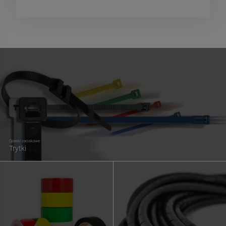
Opaski zaciskowe
Trytki