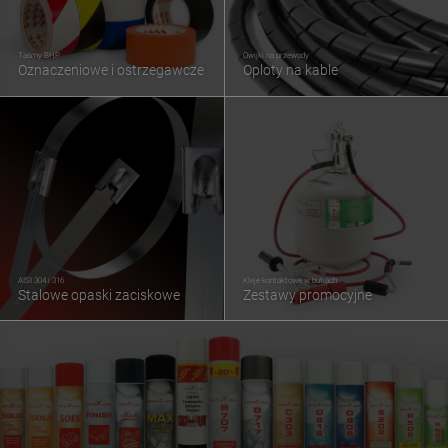
Taśmy BHP
Owijki na przewody
Oznaczeniowe i ostrzegawcze
Oploty na kable
AISI 304 i 316
Kleje kontaktowe w butlach
Stalowe opaski zaciskowe
Zestawy promocyjne