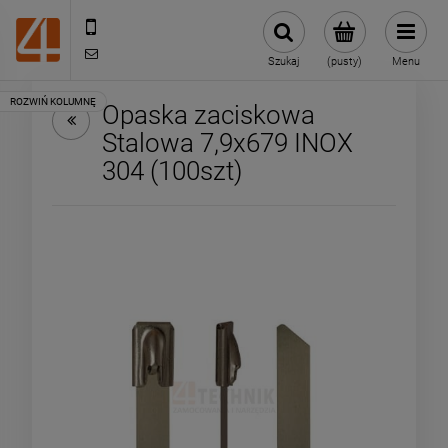
505443070
sklep@4technik.pl
Szukaj
(pusty)
Menu
Opaska zaciskowa
Stalowa 7,9x679 INOX
304 (100szt)