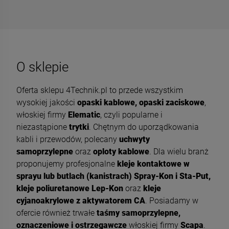
O sklepie
Oferta sklepu 4Technik.pl to przede wszystkim
wysokiej jakości
opaski kablowe, opaski zaciskowe
,
włoskiej firmy
Elematic
, czyli popularne i
niezastąpione
trytki
. Chętnym do uporządkowania
kabli i przewodów, polecany
uchwyty
samoprzylepne
oraz
oploty kablowe
. Dla wielu branż
proponujemy profesjonalne
kleje kontaktowe w
sprayu lub butlach (kanistrach) Spray-Kon i Sta-Put,
kleje poliuretanowe Lep-Kon
oraz
kleje
cyjanoakrylowe z aktywatorem CA
. Posiadamy w
ofercie również trwałe
taśmy samoprzylepne,
oznaczeniowe i ostrzegawcze
włoskiej firmy
Scapa
.