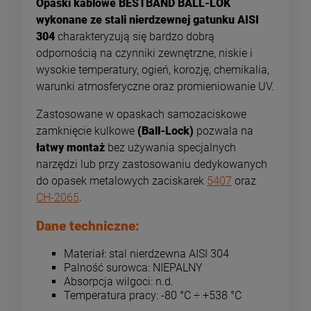
Opaski kablowe BESTBAND BALL-LOK
wykonane ze stali nierdzewnej gatunku AISI
304
charakteryzują się bardzo dobrą
odpornością na czynniki zewnętrzne, niskie i
wysokie temperatury, ogień, korozję, chemikalia,
warunki atmosferyczne oraz promieniowanie UV.
Zastosowane w opaskach samozaciskowe
zamknięcie kulkowe
(Ball-Lock)
pozwala na
łatwy montaż
bez używania specjalnych
narzędzi lub przy zastosowaniu dedykowanych
do opasek metalowych zaciskarek
5407
oraz
CH-2065
.
Dane techniczne:
Materiał: stal nierdzewna AISI 304
Palność surowca: NIEPALNY
Absorpcja wilgoci: n.d.
Temperatura pracy: -80 °C ÷ +538 °C