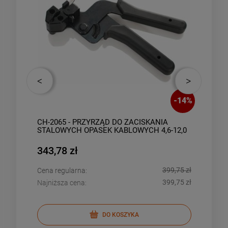
-
38
%
-
14
%
NA
CH-2065 - PRZYRZĄD DO ZACISKANIA
SPR
STALOWYCH OPASEK KABLOWYCH 4,6-12,0
MM
343,78 zł
34,
,10 zł
399,75 zł
Cena regularna:
Cena
,92 zł
399,75 zł
Najniższa cena:
Najn
DO KOSZYKA