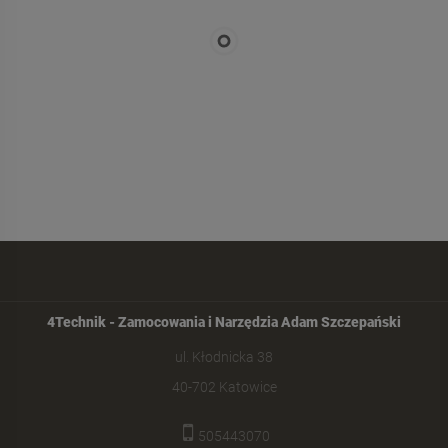
4Technik - Zamocowania i Narzędzia Adam Szczepański
ul. Kłodnicka 38
40-702 Katowice
505443070