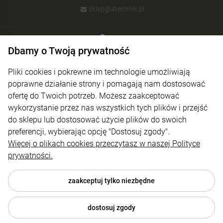
sklep@4technik.pl
Pomoc
Dbamy o Twoją prywatność
Moje konto
Pliki cookies i pokrewne im technologie umożliwiają
Płatności i dostawa
poprawne działanie strony i pomagają nam dostosować
ofertę do Twoich potrzeb. Możesz zaakceptować
Informacje
wykorzystanie przez nas wszystkich tych plików i przejść
O nas
do sklepu lub dostosować użycie plików do swoich
preferencji, wybierając opcję "Dostosuj zgody".
Więcej o plikach cookies przeczytasz w naszej Polityce
prywatności.
zaakceptuj tylko niezbędne
dostosuj zgody