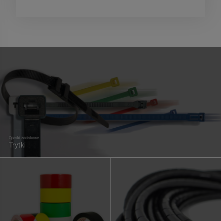
Opaski zaciskowe
Trytki