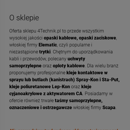
O sklepie
Oferta sklepu 4Technik.pl to przede wszystkim
wysokiej jakości
opaski kablowe, opaski zaciskowe
,
włoskiej firmy
Elematic
, czyli popularne i
niezastąpione
trytki
. Chętnym do uporządkowania
kabli i przewodów, polecany
uchwyty
samoprzylepne
oraz
oploty kablowe
. Dla wielu branż
proponujemy profesjonalne
kleje kontaktowe w
sprayu lub butlach (kanistrach) Spray-Kon i Sta-Put,
kleje poliuretanowe Lep-Kon
oraz
kleje
cyjanoakrylowe z aktywatorem CA
. Posiadamy w
ofercie również trwałe
taśmy samoprzylepne,
oznaczeniowe i ostrzegawcze
włoskiej firmy
Scapa
.