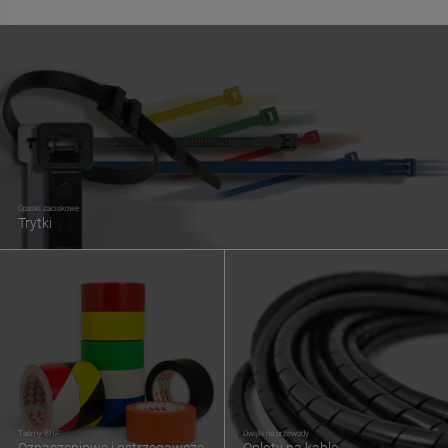
Opaski zaciskowe
Trytki
Taśmy BHP
Owijki na przewody
Oznaczeniowe i ostrzegawcze
Oploty na kable