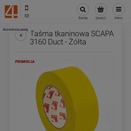
505443070
sklep@4technik.pl
Szukaj
(pusty)
Menu
Taśma tkaninowa SCAPA
3160 Duct - Żółta
PROMOCJA