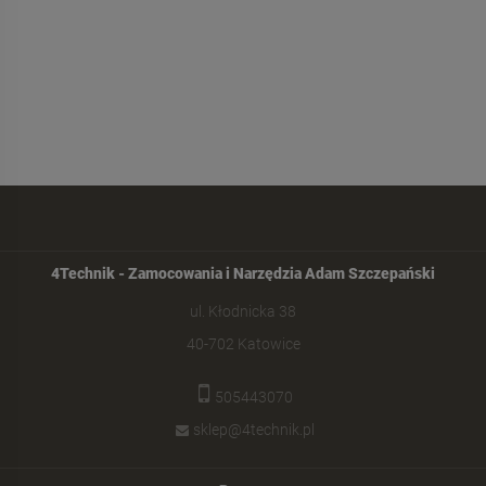
4Technik - Zamocowania i Narzędzia Adam Szczepański
ul. Kłodnicka 38
40-702 Katowice
505443070
sklep@4technik.pl