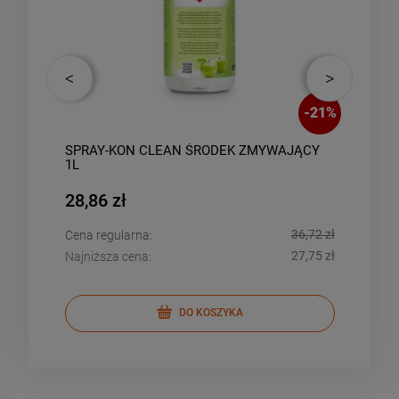
-
20
%
-
21
%
SPRAY-KON CLEAN ŚRODEK ZMYWAJĄCY
SZC
1L
KOM
28,86 zł
40,
,80 zł
36,72 zł
Cena regularna:
Cena
,84 zł
27,75 zł
Najniższa cena:
Najn
DO KOSZYKA