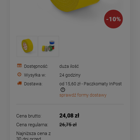
-
10
%
Dostępność:
duża ilość
Wysyłka w:
24 godziny
Dostawa:
od 15,60 zł
- Paczkomaty InPost
sprawdź formy dostawy
Cena nie zawiera ewentualnych kosztów płatności
24,08 zł
Cena brutto:
Cena regularna:
26,75 zł
Najniższa cena z
30 dni przed