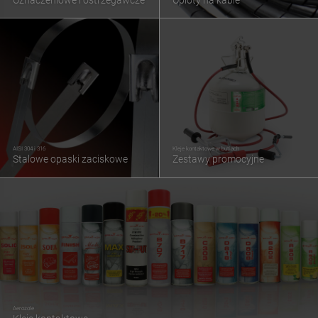
AISI 304 i 316
Kleje kontaktowe w butlach
Stalowe opaski zaciskowe
Zestawy promocyjne
Aerozole