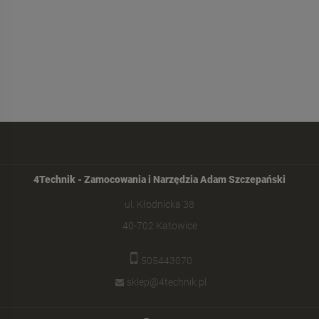
4Technik - Zamocowania i Narzędzia Adam Szczepański
ul. Kłodnicka 38
40-702 Katowice
505443070
sklep@4technik.pl