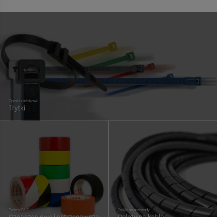
Opaski zaciskowe
Trytki
Taśmy BHP
Owijki na przewody
Oznaczeniowe i ostrzegawcze
Oploty na kable