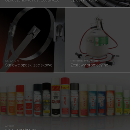
AISI 304 i 316
Kleje kontaktowe w butlach
Stalowe opaski zaciskowe
Zestawy promocyjne
Aerozole