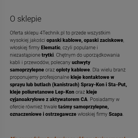
O sklepie
Oferta sklepu 4Technik.pl to przede wszystkim
wysokiej jakości
opaski kablowe, opaski zaciskowe
,
włoskiej firmy
Elematic
, czyli popularne i
niezastąpione
trytki
. Chętnym do uporządkowania
kabli i przewodów, polecany
uchwyty
samoprzylepne
oraz
oploty kablowe
. Dla wielu branż
proponujemy profesjonalne
kleje kontaktowe w
sprayu lub butlach (kanistrach) Spray-Kon i Sta-Put,
kleje poliuretanowe Lep-Kon
oraz
kleje
cyjanoakrylowe z aktywatorem CA
. Posiadamy w
ofercie również trwałe
taśmy samoprzylepne,
oznaczeniowe i ostrzegawcze
włoskiej firmy
Scapa
.