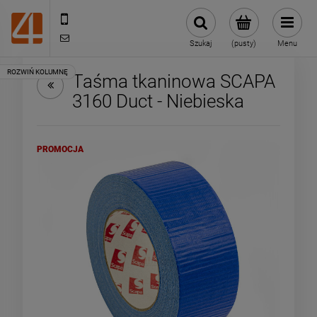
505443070
sklep@4technik.pl
Szukaj
(pusty)
Menu
Taśma tkaninowa SCAPA
3160 Duct - Niebieska
PROMOCJA