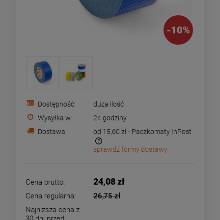
-
10
%
Dostępność:
duża ilość
Wysyłka w:
24 godziny
Dostawa:
od 15,60 zł
- Paczkomaty InPost
sprawdź formy dostawy
Cena nie zawiera ewentualnych kosztów płatności
24,08 zł
Cena brutto:
Cena regularna:
26,75 zł
Najniższa cena z
30 dni przed