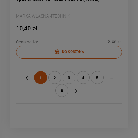
MARKA WŁASNA 4TECHNIK
10,40 zł
8,46 zł
Cena netto:
DO KOSZYKA
1
2
3
4
5
...
«
8
»