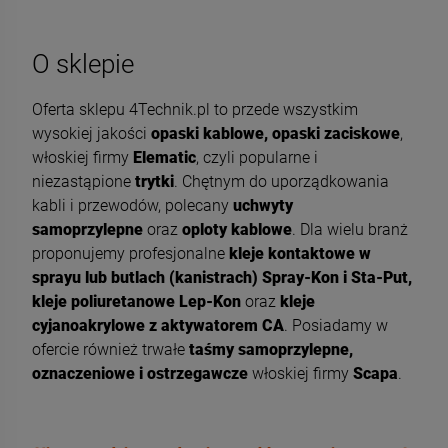
O sklepie
Oferta sklepu 4Technik.pl to przede wszystkim
wysokiej jakości
opaski kablowe, opaski zaciskowe
,
włoskiej firmy
Elematic
, czyli popularne i
niezastąpione
trytki
. Chętnym do uporządkowania
kabli i przewodów, polecany
uchwyty
samoprzylepne
oraz
oploty kablowe
. Dla wielu branż
proponujemy profesjonalne
kleje kontaktowe w
sprayu lub butlach (kanistrach) Spray-Kon i Sta-Put,
kleje poliuretanowe Lep-Kon
oraz
kleje
cyjanoakrylowe z aktywatorem CA
. Posiadamy w
ofercie również trwałe
taśmy samoprzylepne,
oznaczeniowe i ostrzegawcze
włoskiej firmy
Scapa
.