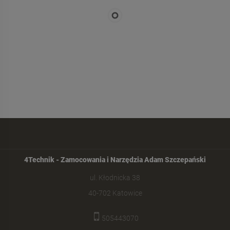
4Technik - Zamocowania i Narzędzia Adam Szczepański
ul. Kłodnicka 38
40-702 Katowice
505443070