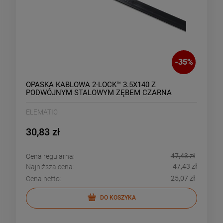
-
35
%
OPASKA KABLOWA 2-LOCK™ 3.5X140 Z
PODWÓJNYM STALOWYM ZĘBEM CZARNA
(100SZT)
ELEMATIC
30,83 zł
47,43 zł
Cena regularna:
47,43 zł
Najniższa cena:
25,07 zł
Cena netto:
DO KOSZYKA