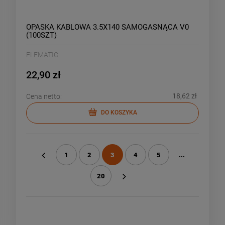
OPASKA KABLOWA 3.5X140 SAMOGASNĄCA V0
(100SZT)
ELEMATIC
22,90 zł
18,62 zł
Cena netto:
DO KOSZYKA
1
2
3
4
5
...
«
20
»