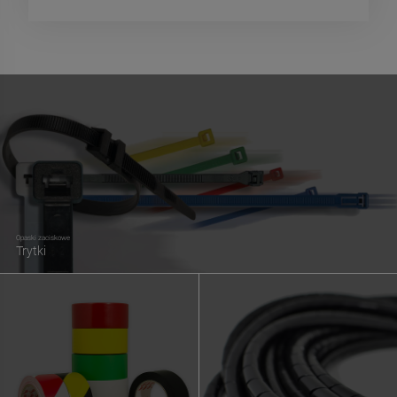
Opaski zaciskowe
Trytki