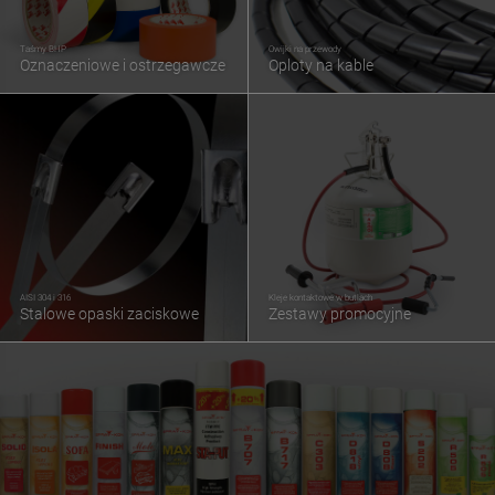
Taśmy BHP
Owijki na przewody
Oznaczeniowe i ostrzegawcze
Oploty na kable
AISI 304 i 316
Kleje kontaktowe w butlach
Stalowe opaski zaciskowe
Zestawy promocyjne