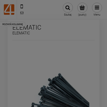
505443070
sklep@4technik.pl
Szukaj
(pusty)
Menu
ELEMATIC
ELEMATIC