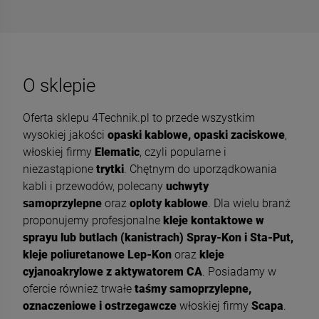
O sklepie
Oferta sklepu 4Technik.pl to przede wszystkim
wysokiej jakości
opaski kablowe, opaski zaciskowe
,
włoskiej firmy
Elematic
, czyli popularne i
niezastąpione
trytki
. Chętnym do uporządkowania
kabli i przewodów, polecany
uchwyty
samoprzylepne
oraz
oploty kablowe
. Dla wielu branż
proponujemy profesjonalne
kleje kontaktowe w
sprayu lub butlach (kanistrach) Spray-Kon i Sta-Put,
kleje poliuretanowe Lep-Kon
oraz
kleje
cyjanoakrylowe z aktywatorem CA
. Posiadamy w
ofercie również trwałe
taśmy samoprzylepne,
oznaczeniowe i ostrzegawcze
włoskiej firmy
Scapa
.