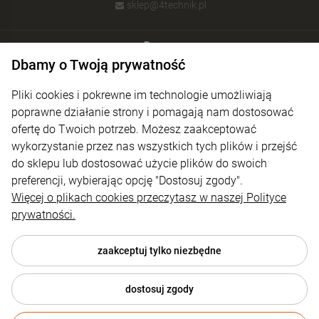
sklep@4technik.pl
Pomoc
Dbamy o Twoją prywatność
Moje konto
Pliki cookies i pokrewne im technologie umożliwiają
Płatności i dostawa
poprawne działanie strony i pomagają nam dostosować
ofertę do Twoich potrzeb. Możesz zaakceptować
Informacje
wykorzystanie przez nas wszystkich tych plików i przejść
O nas
do sklepu lub dostosować użycie plików do swoich
preferencji, wybierając opcję "Dostosuj zgody".
Więcej o plikach cookies przeczytasz w naszej Polityce
prywatności.
zaakceptuj tylko niezbędne
dostosuj zgody