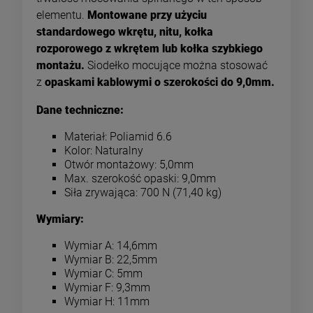
elementu.
Montowane przy użyciu
standardowego wkrętu, nitu, kołka
rozporowego z wkrętem lub kołka szybkiego
montażu.
Siodełko mocujące można stosować
z
opaskami kablowymi o szerokości do 9,0mm.
Dane techniczne:
Materiał: Poliamid 6.6
Kolor: Naturalny
Otwór montażowy: 5,0mm
Max. szerokość opaski: 9,0mm
Siła zrywająca: 700 N (71,40 kg)
Wymiary:
Wymiar A: 14,6mm
Wymiar B: 22,5mm
Wymiar C: 5mm
Wymiar F: 9,3mm
Wymiar H: 11mm