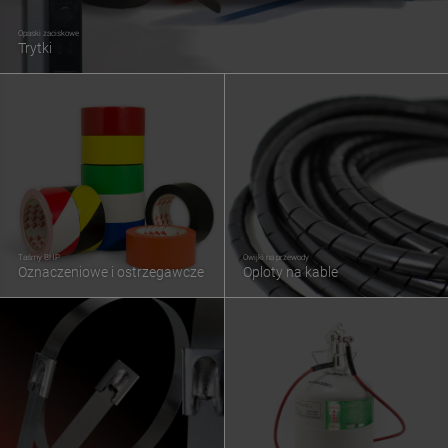
Opaski zaciskowe
Trytki
Taśmy BHP
Owijki na przewody
Oznaczeniowe i ostrzegawcze
Oploty na kable