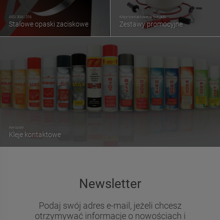
AISI 304 i 316
Kleje kontaktowe w butlach
Stalowe opaski zaciskowe
Zestawy promocyjne
Aerozole
Kleje kontaktowe
Newsletter
Podaj swój adres e-mail, jeżeli chcesz
otrzymywać informacje o nowościach i