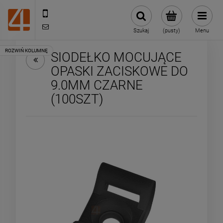
505443070
sklep@4technik.pl
Szukaj
(pusty)
Menu
SIODEŁKO MOCUJĄCE
OPASKI ZACISKOWE DO
9.0MM CZARNE
(100SZT)