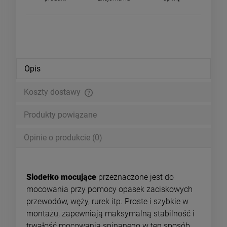
Opis
Koszty dostawy
Cena nie zawiera ewentualnych kosztów płatności
Produkty powiązane
Opinie o produkcie (0)
Siodełko mocujące
przeznaczone jest do
mocowania przy pomocy opasek zaciskowych
przewodów, węży, rurek itp. Proste i szybkie w
montażu, zapewniają maksymalną stabilność i
trwałość mocowania spinanego w ten sposób