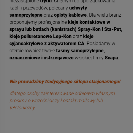
niezastąpione
trytki
. Chętnym do uporządkowania
kabli i przewodów, polecany
uchwyty
samoprzylepne
oraz
oploty kablowe
. Dla wielu branż
proponujemy profesjonalne
kleje kontaktowe w
sprayu lub butlach (kanistrach) Spray-Kon i Sta-Put,
kleje poliuretanowe Lep-Kon
oraz
kleje
cyjanoakrylowe z aktywatorem CA
. Posiadamy w
ofercie również trwałe
taśmy samoprzylepne,
oznaczeniowe i ostrzegawcze
włoskiej firmy
Scapa
.
Nie prowadzimy tradycyjnego sklepu stacjonarnego!
dlatego osoby zainteresowane odbiorem własnym
prosimy o wcześniejszy kontakt mailowy lub
telefoniczny.