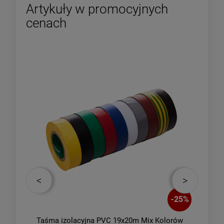
Artykuły w promocyjnych
cenach
-
10
%
-
25
%
ebrna
Taśma izolacyjna PVC 19x20m Mix Kolorów
SZC