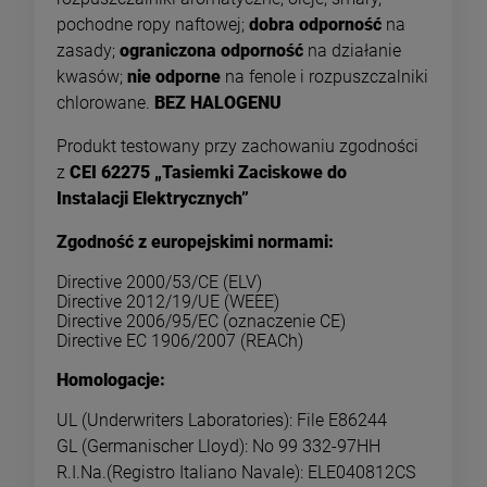
pochodne ropy naftowej;
dobra odporność
na
zasady;
ograniczona odporność
na działanie
kwasów;
nie odporne
na fenole i rozpuszczalniki
chlorowane.
BEZ HALOGENU
Produkt testowany przy zachowaniu zgodności
z
CEI 62275 „Tasiemki Zaciskowe do
Instalacji Elektrycznych”
Zgodność z europejskimi normami:
Directive 2000/53/CE (ELV)
Directive 2012/19/UE (WEEE)
Directive 2006/95/EC (oznaczenie CE)
Directive EC 1906/2007 (REACh)
Homologacje:
UL (Underwriters Laboratories): File E86244
GL (Germanischer Lloyd): No 99 332-97HH
R.I.Na.(Registro Italiano Navale): ELE040812CS