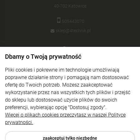
40-702 Katowice
505443070
sklep@4technik.pl
Pomoc
Dbamy o Twoją prywatność
Moje konto
Pliki cookies i pokrewne im technologie umożliwiają
Płatności i dostawa
poprawne działanie strony i pomagają nam dostosować
ofertę do Twoich potrzeb. Możesz zaakceptować
Informacje
wykorzystanie przez nas wszystkich tych plików i przejść
O nas
do sklepu lub dostosować użycie plików do swoich
preferencji, wybierając opcję "Dostosuj zgody".
Więcej o plikach cookies przeczytasz w naszej Polityce
prywatności.
zaakceptuj tylko niezbędne