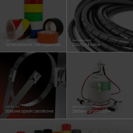
Taśmy BHP
Owijki na przewody
Oznaczeniowe i ostrzegawcze
Oploty na kable
AISI 304 i 316
Kleje kontaktowe w butlach
Stalowe opaski zaciskowe
Zestawy promocyjne