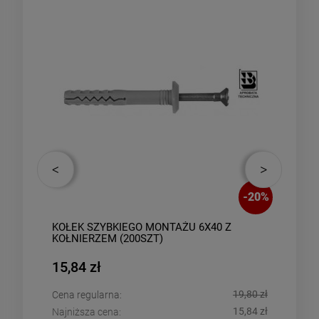
-
10
%
-
20
%
KOŁEK SZYBKIEGO MONTAŻU 6X40 Z
Taśm
KOŁNIERZEM (200SZT)
(10s
15,84 zł
31,
,93 zł
19,80 zł
Cena regularna:
Cena
,84 zł
15,84 zł
Najniższa cena:
Najn