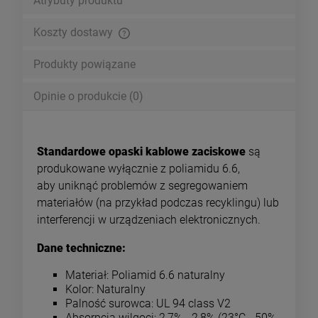
Atrybuty produktu
Koszty dostawy
Cena nie zawiera ewentualnych kosztów płatności
Produkty powiązane
Opinie o produkcie (0)
Standardowe opaski kablowe zaciskowe
są
produkowane wyłącznie z poliamidu 6.6,
aby uniknąć problemów z segregowaniem
materiałów (na przykład podczas recyklingu) lub
interferencji w urządzeniach elektronicznych.
Dane techniczne:
Materiał: Poliamid 6.6 naturalny
Kolor: Naturalny
Palność surowca: UL 94 class V2
Absorpcja wilgoci: 2,7% - 2,8% (23°C - 50%