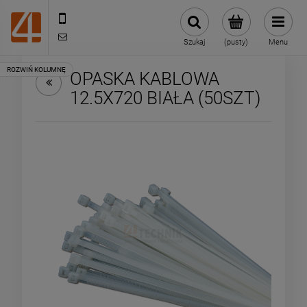
505443070
sklep@4technik.pl
Szukaj
(pusty)
Menu
OPASKA KABLOWA
12.5X720 BIAŁA (50SZT)