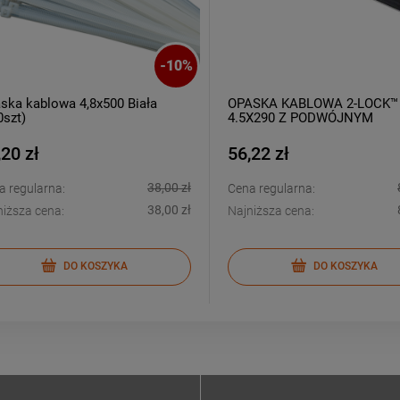
-
10
%
ska kablowa 4,8x500 Biała
OPASKA KABLOWA 2-LOCK™
0szt)
4.5X290 Z PODWÓJNYM
STALOWYM ZĘBEM CZARN
(100SZT)
,20 zł
56,22 zł
38,00 zł
a regularna:
Cena regularna:
38,00 zł
niższa cena:
Najniższa cena:
DO KOSZYKA
DO KOSZYKA