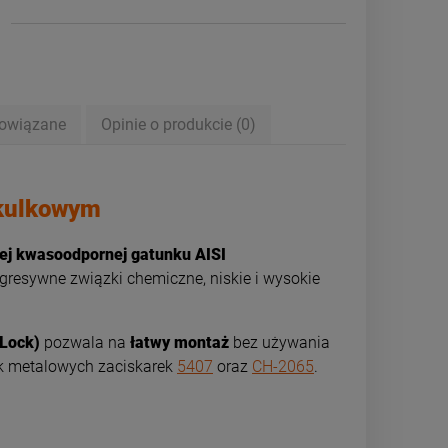
powiązane
Opinie o produkcie (0)
wentualnych kosztów
 kulkowym
j kwasoodpornej gatunku AISI
gresywne związki chemiczne, niskie i wysokie
-Lock)
pozwala na
łatwy montaż
bez używania
k metalowych zaciskarek
5407
oraz
CH-2065
.