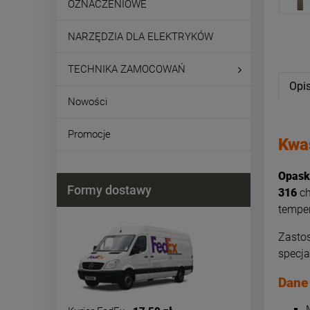
OZNACZENIOWE
NARZĘDZIA DLA ELEKTRYKÓW
TECHNIKA ZAMOCOWAŃ
Opi
Nowości
Promocje
Kwa
Opask
Formy dostawy
316
ch
temper
Zasto
specj
Dane