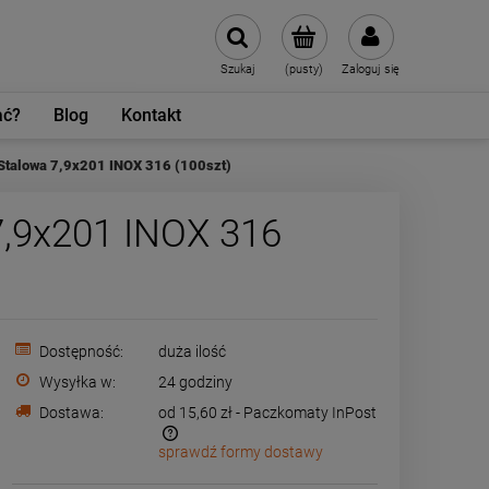
Szukaj
(pusty)
Zaloguj się
ać?
Blog
Kontakt
Stalowa 7,9x201 INOX 316 (100szt)
7,9x201 INOX 316
Dostępność:
duża ilość
Wysyłka w:
24 godziny
Dostawa:
od 15,60 zł
- Paczkomaty InPost
sprawdź formy dostawy
ewentualnych kosztów