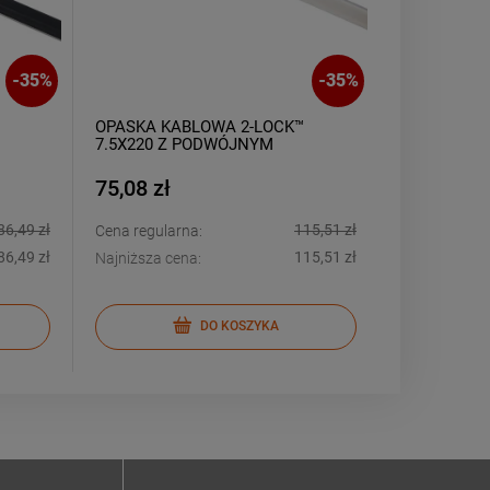
-
35
%
-
35
%
OPASKA KABLOWA 2-LOCK™
Taśma tkan
7.5X220 Z PODWÓJNYM
Duct - Żółta
A
STALOWYM ZĘBEM BIAŁA
(100SZT)
75,08 zł
24,08 zł
86,49 zł
115,51 zł
Cena regularna:
Cena regular
86,49 zł
115,51 zł
Najniższa cena:
Najniższa ce
DO KOSZYKA