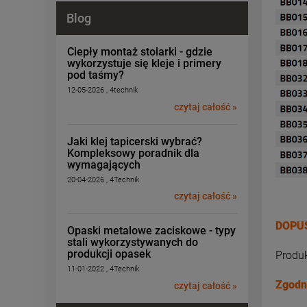
Blog
Ciepły montaż stolarki - gdzie
wykorzystuje się kleje i primery
pod taśmy?
12-05-2026 , 4technik
czytaj całość »
Jaki klej tapicerski wybrać?
Kompleksowy poradnik dla
wymagających
20-04-2026 , 4Technik
czytaj całość »
DOPUS
Opaski metalowe zaciskowe - typy
stali wykorzystywanych do
produkcji opasek
Produ
11-01-2022 , 4Technik
Zgodn
czytaj całość »