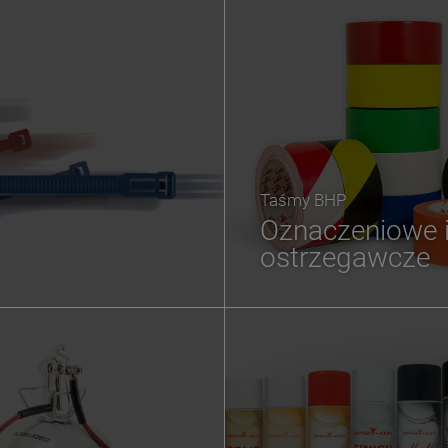
Taśmy BHP
Oznaczeniowe 
ostrzegawcze