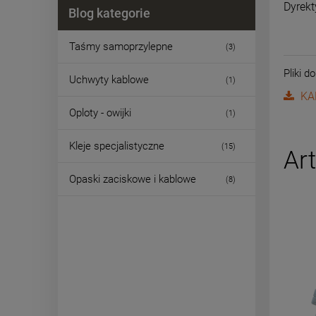
Dyrekt
Blog kategorie
Taśmy samoprzylepne
(3)
Pliki d
Uchwyty kablowe
(1)
KA
Oploty - owijki
(1)
Kleje specjalistyczne
(15)
Ar
Opaski zaciskowe i kablowe
(8)