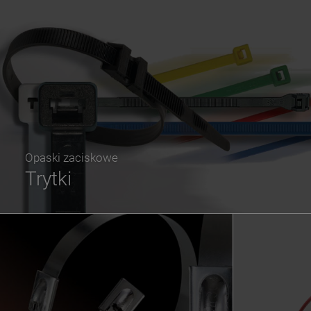
Opaski zaciskowe
Trytki