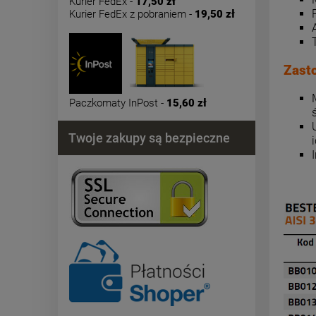
Kurier FedEx -
17,50 zł
Kurier FedEx z pobraniem -
19,50 zł
Zast
Paczkomaty InPost -
15,60 zł
Twoje zakupy są bezpieczne