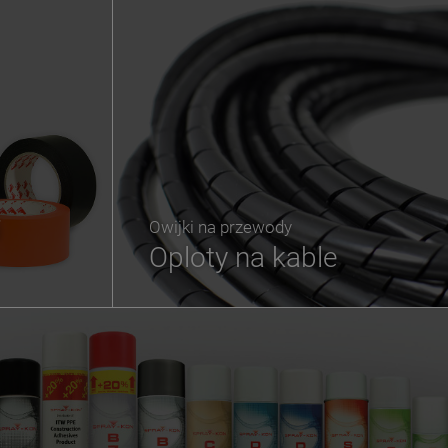
i
Owijki na przewody
Oploty na kable