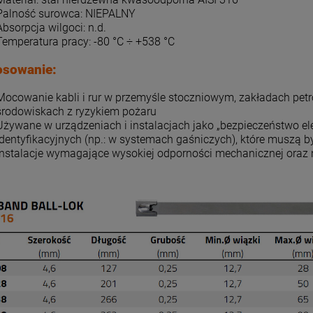
Palność surowca: NIEPALNY
Absorpcja wilgoci: n.d.
Temperatura pracy: -80 °C ÷ +538 °C
osowanie:
Mocowanie kabli i rur w przemyśle stoczniowym, zakładach petr
środowiskach z ryzykiem pożaru
Używane w urządzeniach i instalacjach jako „bezpieczeństwo el
identyfikacyjnych (np.: w systemach gaśniczych), które muszą
Instalacje wymagające wysokiej odporności mechanicznej oraz 