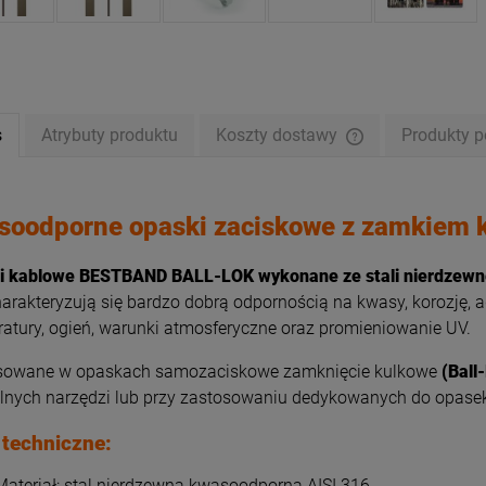
s
Atrybuty produktu
Koszty dostawy
Produkty 
Cena nie zawiera e
płatności
soodporne opaski zaciskowe z zamkiem
i kablowe BESTBAND BALL-LOK wykonane ze stali nierdzewne
arakteryzują się bardzo dobrą odpornością na kwasy, korozję, a
atury, ogień, warunki atmosferyczne oraz promieniowanie UV.
sowane w opaskach samozaciskowe zamknięcie kulkowe
(Ball
alnych narzędzi lub przy zastosowaniu dedykowanych do opase
 techniczne:
Materiał: stal nierdzewna kwasoodporna AISI 316