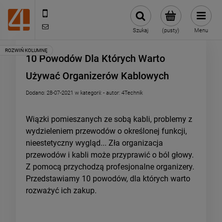
505443070
sklep@4technik.pl
Szukaj
(pusty)
Menu
10 Powodów Dla Których Warto
Używać Organizerów Kablowych
Dodano:
28-07-2021
w kategorii:
-
autor:
4Technik
Wiązki pomieszanych ze sobą kabli, problemy z
wydzieleniem przewodów o określonej funkcji,
nieestetyczny wygląd... Zła organizacja
przewodów i kabli może przyprawić o ból głowy.
Z pomocą przychodzą profesjonalne organizery.
Przedstawiamy 10 powodów, dla których warto
rozważyć ich zakup.