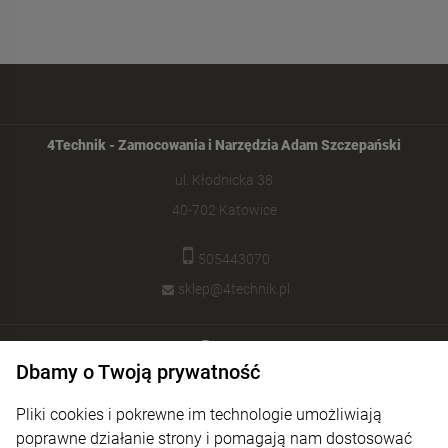
4Technik - Zamocowania i Narzędzia Adam Szczepański
ul. Kłodnicka 38
40-702 Katowice
505443070
sklep@4technik.pl
Pomoc
Dbamy o Twoją prywatność
Moje konto
Pliki cookies i pokrewne im technologie umożliwiają
Płatności i dostawa
poprawne działanie strony i pomagają nam dostosować