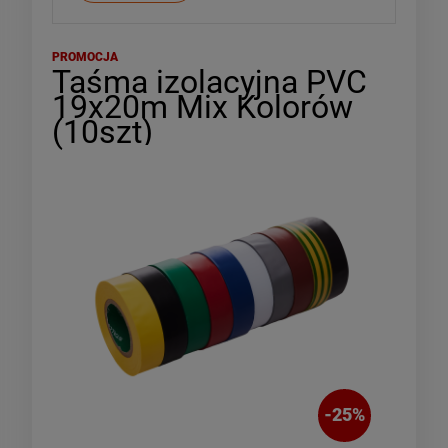
PROMOCJA
Taśma izolacyjna PVC
19x20m Mix Kolorów
(10szt)
-
25
%