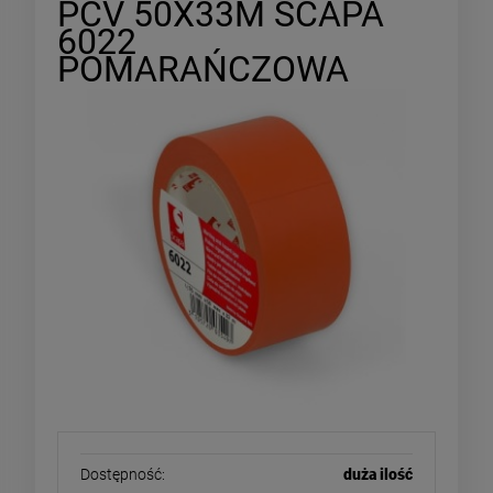
PCV 50X33M SCAPA
6022
POMARAŃCZOWA
Dostępność:
duża ilość