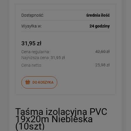
Dostępność:
średnia ilość
Wysyłka w:
24 godziny
31,95 zł
42,60 zł
Cena regularna:
Najniższa cena:
31,95 zł
25,98 zł
Cena netto:
DO KOSZYKA
Taśma izolacyjna PVC
19x20m Niebieska
(10szt)