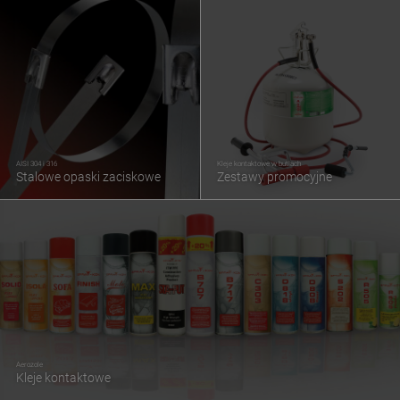
AISI 304 i 316
Kleje kontaktowe w butlach
Stalowe opaski zaciskowe
Zestawy promocyjne
Aerozole
Kleje kontaktowe