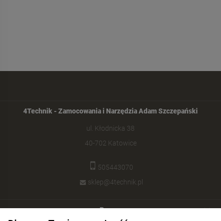
4Technik - Zamocowania i Narzędzia Adam Szczepański
ul. Kłodnicka 38
40-702 Katowice
505443070
sklep@4technik.pl
Pomoc