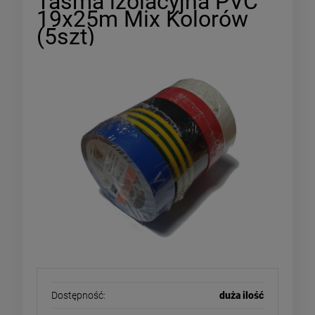
Taśma izolacyjna PVC
19x25m Mix Kolorów
(5szt)
Dostępność:
duża ilość