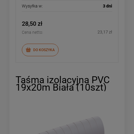
Wysyłka w:
3 dni
28,50 zł
23,17 zł
Cena netto:
DO KOSZYKA
Taśma izolacyjna PVC
19x20m Biała (10szt)