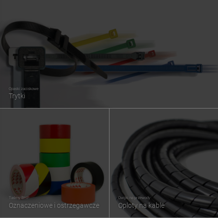
Opaski zaciskowe
Trytki
Taśmy BHP
Owijki na przewody
Oznaczeniowe i ostrzegawcze
Oploty na kable