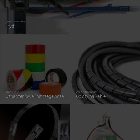
Opaski zaciskowe
Trytki
Taśmy BHP
Owijki na przewody
Oznaczeniowe i ostrzegawcze
Oploty na kable