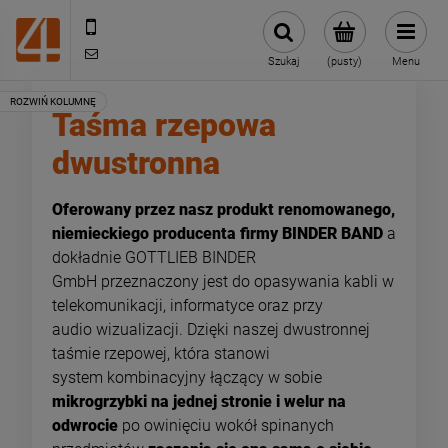
505443070
sklep@4technik.pl
Szukaj
(pusty)
Menu
Taśma rzepowa
dwustronna
Oferowany przez nasz produkt renomowanego,
niemieckiego producenta firmy BINDER BAND
a
dokładnie GOTTLIEB BINDER
GmbH przeznaczony jest do opasywania kabli w
telekomunikacji, informatyce oraz przy
audio wizualizacji. Dzięki naszej dwustronnej
taśmie rzepowej, która stanowi
system kombinacyjny łączący w sobie
mikrogrzybki na jednej stronie i welur na
odwrocie
po owinięciu wokół spinanych