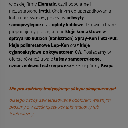
włoskiej firmy
Elematic
, czyli popularne i
niezastąpione
trytki
. Chętnym do uporządkowania
kabli i przewodów, polecany
uchwyty
samoprzylepne
oraz
oploty kablowe
. Dla wielu branż
proponujemy profesjonalne
kleje kontaktowe w
sprayu lub butlach (kanistrach) Spray-Kon i Sta-Put,
kleje poliuretanowe Lep-Kon
oraz
kleje
cyjanoakrylowe z aktywatorem CA
. Posiadamy w
ofercie również trwałe
taśmy samoprzylepne,
oznaczeniowe i ostrzegawcze
włoskiej firmy
Scapa
.
Nie prowadzimy tradycyjnego sklepu stacjonarnego!
dlatego osoby zainteresowane odbiorem własnym
prosimy o wcześniejszy kontakt mailowy lub
telefoniczny.