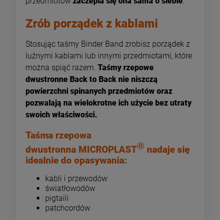
przedmiotów
zaczepia się ona sama o siebie
.
Zrób porządek z kablami
Stosując taśmy Binder Band zrobisz porządek z
luźnymi kablami lub innymi przedmiotami, które
można spiąć razem.
Taśmy rzepowe
dwustronne Back to Back nie niszczą
powierzchni spinanych przedmiotów oraz
pozwalają na wielokrotne ich użycie bez utraty
swoich właściwości.
Taśma rzepowa
®
dwustronna MICROPLAST
nadaje się
idealnie do opasywania:
kabli i przewodów
światłowodów
pigtaili
patchcordów