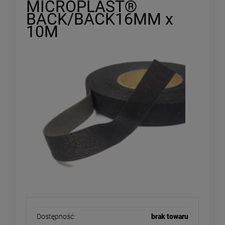
MICROPLAST®
BACK/BACK16MM x
10M
Dostępność:
brak towaru