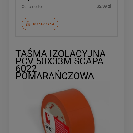
32,99 zł
Cena netto:
DO KOSZYKA
TAŚMA IZOLACYJNA
PCV 50X33M SCAPA
6022
POMARAŃCZOWA