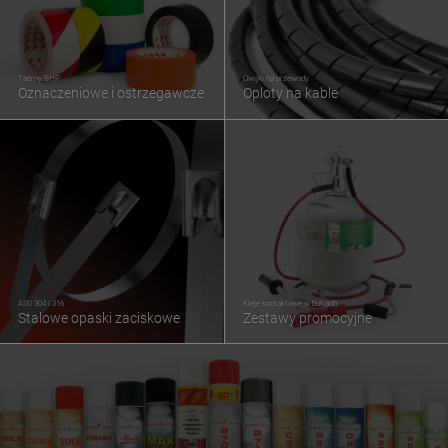
Taśmy BHP
Owijki na przewody
Oznaczeniowe i ostrzegawcze
Oploty na kable
AISI 304 i 316
Kleje kontaktowe w butlach
Stalowe opaski zaciskowe
Zestawy promocyjne