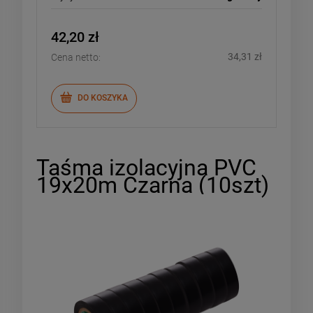
42,20 zł
34,31 zł
Cena netto:
DO KOSZYKA
Taśma izolacyjna PVC
19x20m Czarna (10szt)