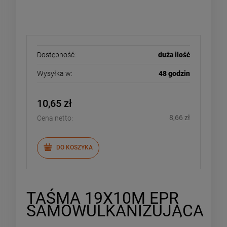
Dostępność:
duża ilość
Wysyłka w:
48 godzin
10,65 zł
8,66 zł
Cena netto:
DO KOSZYKA
TAŚMA 19X10M EPR
SAMOWULKANIZUJĄCA