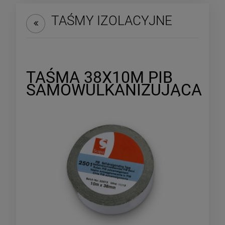
TAŚMY IZOLACYJNE
TAŚMA 38X10M PIB
SAMOWULKANIZUJĄCA