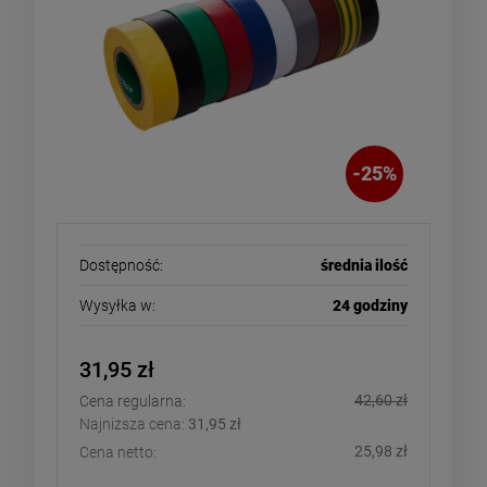
-
25
%
Dostępność:
średnia ilość
Wysyłka w:
24 godziny
31,95 zł
42,60 zł
Cena regularna:
Najniższa cena:
31,95 zł
25,98 zł
Cena netto: