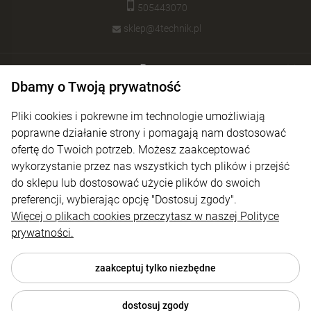
505443070
sklep@4technik.pl
Pomoc
Dbamy o Twoją prywatność
Moje konto
Pliki cookies i pokrewne im technologie umożliwiają
Płatności i dostawa
poprawne działanie strony i pomagają nam dostosować
ofertę do Twoich potrzeb. Możesz zaakceptować
Informacje
wykorzystanie przez nas wszystkich tych plików i przejść
O nas
do sklepu lub dostosować użycie plików do swoich
preferencji, wybierając opcję "Dostosuj zgody".
Więcej o plikach cookies przeczytasz w naszej Polityce
prywatności.
zaakceptuj tylko niezbędne
dostosuj zgody