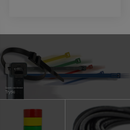
Opaski zaciskowe
Trytki