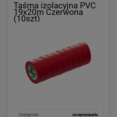
Taśma izolacyjna PVC
19x20m Czerwona
(10szt)
Dostępność:
na wyczerpaniu