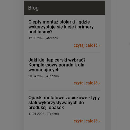
Blog
Ciepły montaż stolarki - gdzie
wykorzystuje się kleje i primery
pod taśmy?
12-05-2026 , 4technik
czytaj całość »
Jaki klej tapicerski wybrać?
Kompleksowy poradnik dla
wymagających
20-04-2026 , 4Technik
czytaj całość »
Opaski metalowe zaciskowe - typy
stali wykorzystywanych do
produkcji opasek
11-01-2022 , 4Technik
czytaj całość »