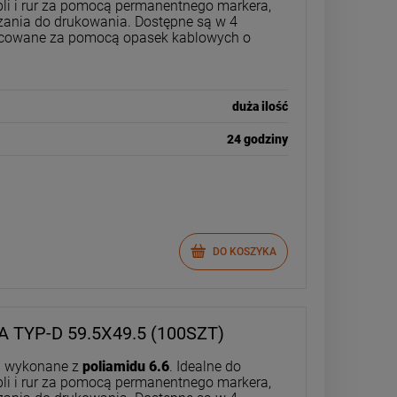
li i rur za pomocą permanentnego markera,
ązania do drukowania. Dostępne są w 4
cowane za pomocą opasek kablowych o
duża ilość
24 godziny
DO KOSZYKA
 TYP-D 59.5X49.5 (100SZT)
ki wykonane z
poliamidu 6.6
. Idealne do
li i rur za pomocą permanentnego markera,