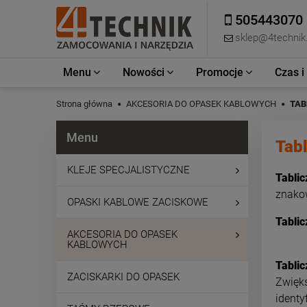
505443070
sklep@4technik.
Menu
Nowości
Promocje
Czas i
Strona główna
AKCESORIA DO OPASEK KABLOWYCH
TAB
Menu
Tab
KLEJE SPECJALISTYCZNE
Tabli
znakow
OPASKI KABLOWE ZACISKOWE
Tablic
AKCESORIA DO OPASEK
KABLOWYCH
Tablic
ZACISKARKI DO OPASEK
Zwięks
identy