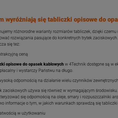
 wyróżniają się tabliczki opisowe do op
ujemy różnorodne warianty rozmiarów tabliczek, dzięki czemu na
wać rozwiązania pasujące do konkretnych trytek zaciskowych. 
za się też:
atrakcyjną ceną
czki opisowe do opasek kablowych
w 4Technik dostępne są w e
płacalny i wystarczy Państwu na długo.
wysoką odpornością na działanie wielu czynników zewnętrznyc
 zaciskowych używa się również w wymagającym środowisku. W
teryzować się odpornością na oleje, smary i rozpuszczalniki a
o informacje o tym, w jakich warunkach sprawdzą się tabliczki
łatwością w użytkowaniu