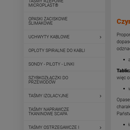
TAŚMY RZEPOWE
MICROPLAST®
OPASKI ZACISKOWE
Czym
ŚLIMAKOWE
Propon
UCHWYTY KABLOWE
dopaso
odznac
OPLOTY SPIRALNE DO KABLI
SONDY - PILOTY - LINKI
Tabli
więc o
SZYBKOZŁĄCZKI DO
PRZEWODÓW
TAŚMY IZOLACYJNE
Opasek
charak
TAŚMY NAPRAWCZE
Państw
TKANINOWE SCAPA
TAŚMY OSTRZEGAWCZE I