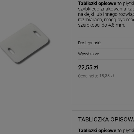
Tabliczki opisowe
to płyt
szybkiego znakowania kab
naklejki lub innego rozwi
rozmiarach, mogą być mo
szerokości do 4,8 mm.
Dostępność:
Wysyłka w:
22,55 zł
18,33 zł
Cena netto:
TABLICZKA OPISOWA
Tabliczki opisowe
to płyt