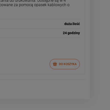
ązania do drukowania. Dostępne są w 4
cowane za pomocą opasek kablowych o
duża ilość
24 godziny
DO KOSZYKA