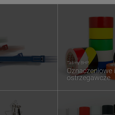
Taśmy BHP
Oznaczeniowe 
ostrzegawcze