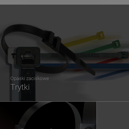
Opaski zaciskowe
Trytki