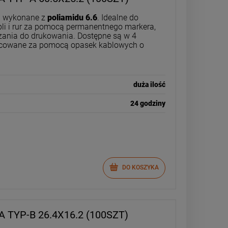
ki wykonane z
poliamidu 6.6
. Idealne do
li i rur za pomocą permanentnego markera,
ązania do drukowania. Dostępne są w 4
cowane za pomocą opasek kablowych o
duża ilość
24 godziny
DO KOSZYKA
 TYP-B 26.4X16.2 (100SZT)