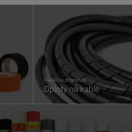
i
Owijki na przewody
Oploty na kable